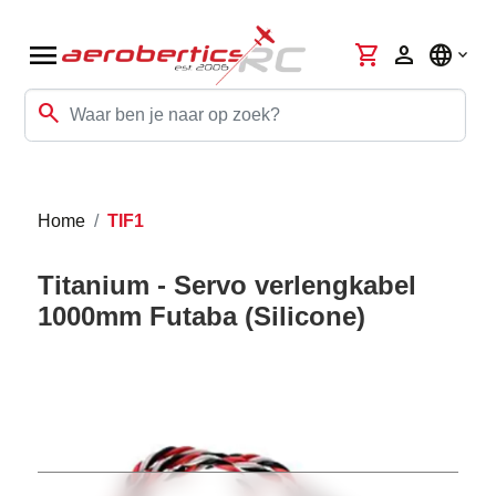
menu
shopping_cart
person
language
search
Home
TIF1
Titanium - Servo verlengkabel
1000mm Futaba (Silicone)