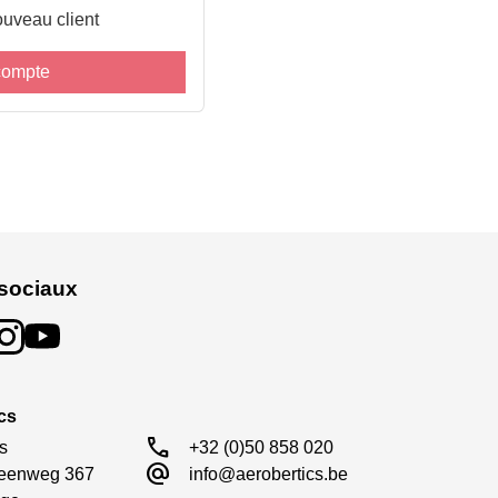
uveau client
compte
sociaux
cs
call
s

+32 (0)50 858 020
alternate_email
eenweg 367

info@aerobertics.be