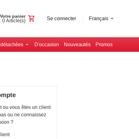
Votre panier
shopping_cart
Se connecter
Français
0
Article(s)
 détachées
D'occasion
Nouveautés
Promos
ompte
 ou vous êtes un client
 pas ou ne connaissez
xion ?
lient