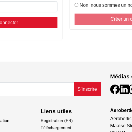
Non, nous sommes un no
Créer un 
onnecter
Médias 
S'inscrire
Aeroberti
Liens utiles
Aerobertic
dation
Registration (FR)
Maalse St
Téléchargement