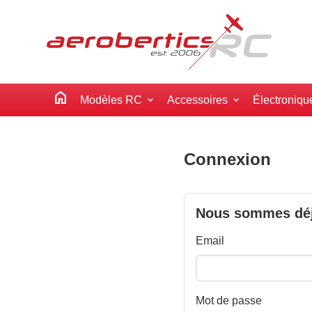
home
Modèles RC
Accessoires
Électroniqu
Connexion
Nous sommes déj
Email
Mot de passe