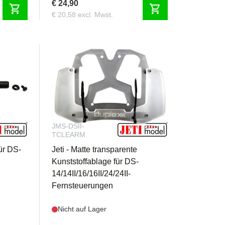
€ 24,90
shopping_cart
shopping_cart
€ 20,58 excl. Mwst.
JMS-DSII-
TCLEARM
für DS-
Jeti - Matte transparente
Kunststoffablage für DS-
14/14II/16/16II/24/24II-
Fernsteuerungen
Nicht auf Lager