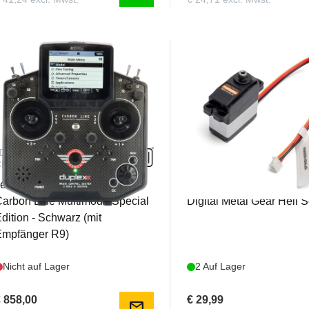
JDEX-TDS12-
SPMSH3056M
CLXK26
eti - Sender Duplex DS-12
Spektrum - H3056M Sub
arbon Line Multimode Special
Digital Metal Gear Heli 
dition - Schwarz (mit
Empfänger R9)
Nicht auf Lager
2 Auf Lager
 858,00
€ 29,99
mail