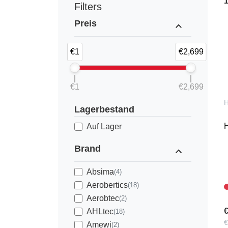
Filters
Preis
expand_less
€1
€2,699
€1
€2,699
Lagerbestand
H
Auf Lager
Brand
expand_less
Absima
(4)
Aerobertics
(18)
Aerobtec
(2)
€
AHLtec
(18)
€
Amewi
(2)