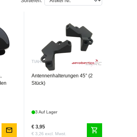
Sortieren:
TIAH45
,
Antennenhalterungen 45° (2
den
Stück)
3 Auf Lager
€ 3,95
mail
shopping_cart
€ 3,26 excl. Mwst.