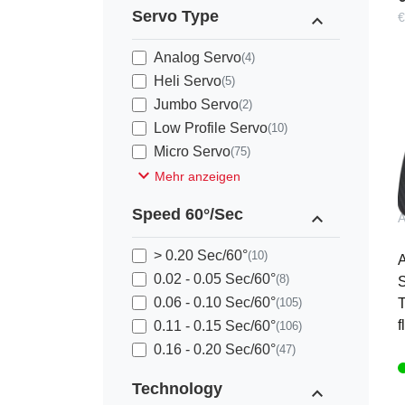
Servo Type
expand_less
€
Analog Servo
(4)
Heli Servo
(5)
Jumbo Servo
(2)
Low Profile Servo
(10)
Micro Servo
(75)
expand_more
Mehr anzeigen
Speed 60°/Sec
expand_less
> 0.20 Sec/60°
(10)
A
0.02 - 0.05 Sec/60°
(8)
S
0.06 - 0.10 Sec/60°
(105)
T
f
0.11 - 0.15 Sec/60°
(106)
0.16 - 0.20 Sec/60°
(47)
Technology
expand_less