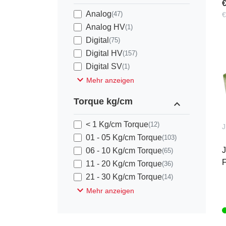
€
Analog
(47)
€
Analog HV
(1)
Digital
(75)
Digital HV
(157)
Digital SV
(1)
expand_more
Mehr anzeigen
Torque kg/cm
expand_less
< 1 Kg/cm Torque
(12)
J
01 - 05 Kg/cm Torque
(103)
J
06 - 10 Kg/cm Torque
(65)
F
11 - 20 Kg/cm Torque
(36)
21 - 30 Kg/cm Torque
(14)
expand_more
Mehr anzeigen