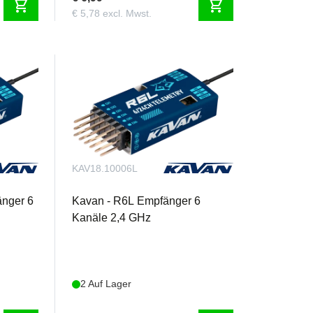
shopping_cart
shopping_cart
€ 5,78 excl. Mwst.
KAV18.10006L
änger 6
Kavan - R6L Empfänger 6
Kanäle 2,4 GHz
2 Auf Lager