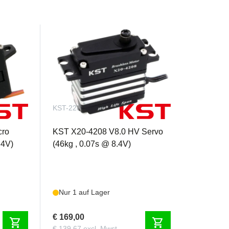
KST-2288
cro
KST X20-4208 V8.0 HV Servo
.4V)
(46kg , 0.07s @ 8.4V)
Nur 1 auf Lager
€ 169,00
shopping_cart
shopping_cart
€ 139,67 excl. Mwst.