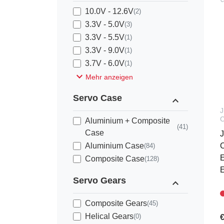
10.0V - 12.6V
(2)
3.3V - 5.0V
(3)
3.3V - 5.5V
(1)
3.3V - 9.0V
(1)
3.7V - 6.0V
(1)
expand_more
Mehr anzeigen
Servo Case
expand_less
Aluminium + Composite
(41)
Case
J
Aluminium Case
C
(84)
E
Composite Case
(128)
Servo Gears
expand_less
Composite Gears
(45)
Helical Gears
(0)
€