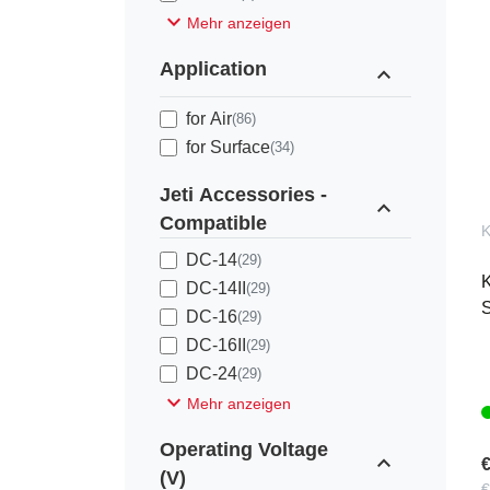
expand_more
Mehr anzeigen
Application
expand_less
for Air
(86)
for Surface
(34)
Jeti Accessories -
expand_less
Compatible
K
DC-14
(29)
DC-14II
(29)
S
DC-16
(29)
DC-16II
(29)
DC-24
(29)
expand_more
Mehr anzeigen
Operating Voltage
expand_less
€
(V)
€