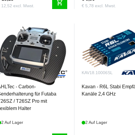
shopping_cart
 12,52 excl. Mwst.
€ 5,78 excl. Mwst.
AHLSPT26SZC
KAV18.10006SL
HLTec - Carbon-
Kavan - R6L Stabi Empf
enderhalterung für Futaba
Kanäle 2,4 GHz
26SZ / T26SZ Pro mit
lexiblem Halter
2 Auf Lager
2 Auf Lager