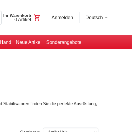
Ihr Warenkorb
shopping_cart
Anmelden
Deutsch
0
Artikel
-Hand
Neue Artikel
Sonderangebote
abilisatoren finden Sie die perfekte Ausrüstung,