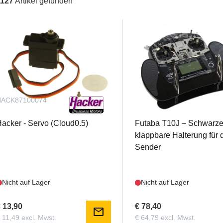
1127
Artikel gefunden
HACK87100074
SPT10JB-ED-
BK
acker - Servo (Cloud0.5)
Futaba T10J – Schwarze
klappbare Halterung für 
Sender
Nicht auf Lager
Nicht auf Lager
 13,90
€ 78,40
mail
 11,49 excl. Mwst.
€ 64,79 excl. Mwst.