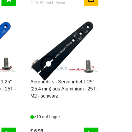
€ 16,52 excl. Mwst.
AEROBSA25BLACK
 1.25"
Aerobertics - Servohebel 1.25"
 - 25T -
(25,4 mm) aus Aluminium - 25T -
M2 - schwarz
>10 auf Lager
€ 6,99