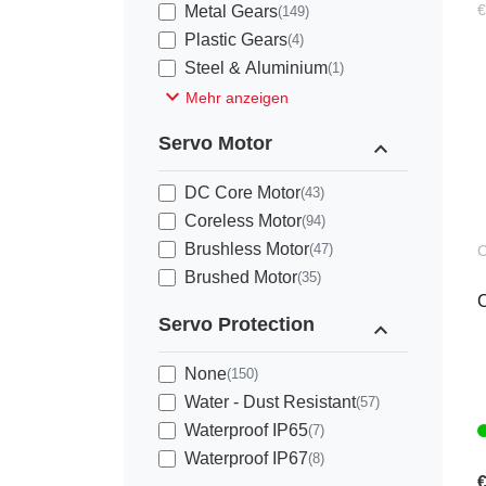
€
Metal Gears
(149)
Plastic Gears
(4)
Steel & Aluminium
(1)
expand_more
Mehr anzeigen
Servo Motor
expand_less
DC Core Motor
(43)
Coreless Motor
(94)
Brushless Motor
(47)
Brushed Motor
(35)
Servo Protection
expand_less
None
(150)
Water - Dust Resistant
(57)
Waterproof IP65
(7)
Waterproof IP67
(8)
€