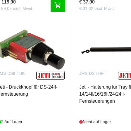
 119,90
€ 37,90
shopping_cart
 99,09 excl. Mwst.
€ 31,32 excl. Mwst.
MS-DSII-TBK
JMS-DSII-HFT
eti - Druckknopf für DS-24II-
Jeti - Halterung für Tray 
ernsteuerung
14/14II/16/16II/24/24II-
Fernsteuerungen
2 Auf Lager
Nicht auf Lager