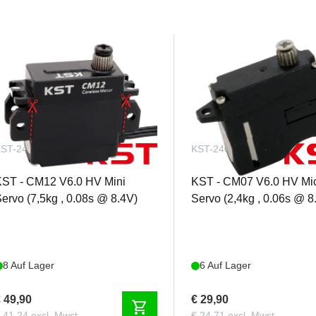
ST-2410
KST-2409
KST - CM12 V6.0 HV Mini
KST - CM07 V6.0 HV Mi
ervo (7,5kg , 0.08s @ 8.4V)
Servo (2,4kg , 0.06s @ 8
8 Auf Lager
6 Auf Lager
 49,90
€ 29,90
shopping_cart
 41,24 excl. Mwst.
€ 24,71 excl. Mwst.