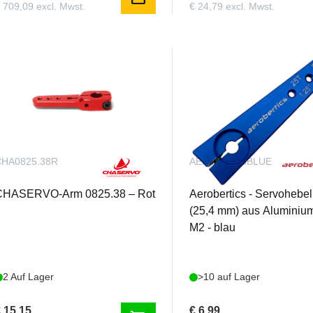
 709,09 excl. Mwst.
€ 24,79 excl. Mwst.
CHA0825.38R
AEROBSA25BLUE
CHASERVO-Arm 0825.38 – Rot
Aerobertics - Servohebel
(25,4 mm) aus Aluminium
M2 - blau
2 Auf Lager
>10 auf Lager
 15,15
€ 6,99