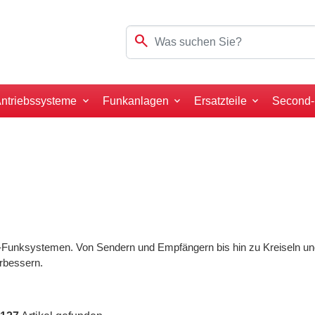
search
ntriebssysteme
Funkanlagen
Ersatzteile
Second
unksystemen. Von Sendern und Empfängern bis hin zu Kreiseln und St
rbessern.