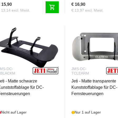
 15,90
€ 16,90
shopping_cart
 13,14 excl. Mwst.
€ 13,97 excl. Mwst.
JMS-DC-
JMS-DC-
TBLACKM
TCLEARM
eti - Matte schwarze
Jeti - Matte transparente
unststoffablage für DC-
Kunststoffablage für DC-
Fernsteuerungen
Fernsteuerungen
Nicht auf Lager
Nur 1 auf Lager