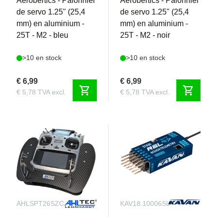
Aerobertics - Palonnier
Aerobertics - Palonnier
de servo 1.25" (25,4
de servo 1.25" (25,4
mm) en aluminium -
mm) en aluminium -
25T - M2 - bleu
25T - M2 - noir
>10 en stock
>10 en stock
€ 6,99
€ 6,99
shopping_cart
shopping_cart
€ 5,78 TVA excl.
€ 5,78 TVA excl.
AHLSPT26SZC
KAV18.10006SL