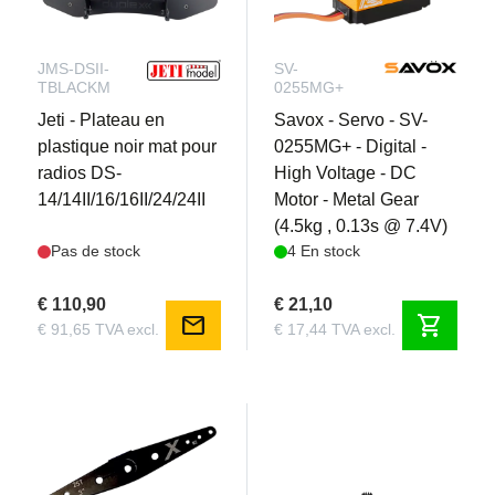
JMS-DSII-
SV-
TBLACKM
0255MG+
Jeti - Plateau en
Savox - Servo - SV-
plastique noir mat pour
0255MG+ - Digital -
radios DS-
High Voltage - DC
14/14II/16/16II/24/24II
Motor - Metal Gear
(4.5kg , 0.13s @ 7.4V)
Pas de stock
4 En stock
€ 110,90
€ 21,10
mail
shopping_cart
€ 91,65 TVA excl.
€ 17,44 TVA excl.