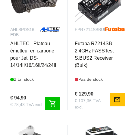
AHLSPDS16-
FPR7214SBBULK
EDB
AHLTEC - Plateau
Futaba R7214SB
émetteur en carbone
2.4GHz FASSTest
pour Jeti DS-
S.BUS2 Receiver
14/14II/16/16II/24/24II
(Bulk)
2 En stock
Pas de stock
€ 129,90
€ 94,90
mail
€ 107,36 TVA
shopping_cart
€ 78,43 TVA excl.
excl.