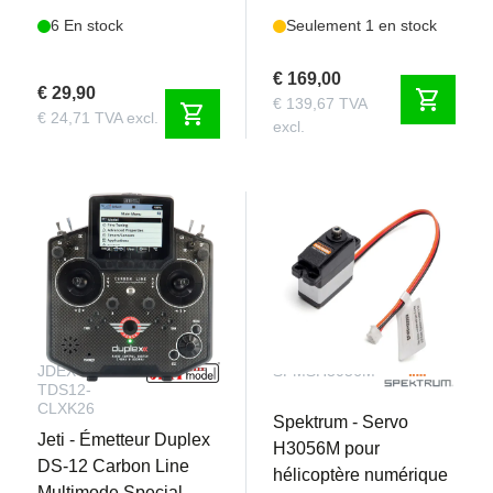
6 En stock
Seulement 1 en stock
€ 169,00
€ 29,90
shopping_cart
€ 139,67 TVA
shopping_cart
€ 24,71 TVA excl.
excl.
JDEX-
SPMSH3056M
TDS12-
CLXK26
Spektrum - Servo
Jeti - Émetteur Duplex
H3056M pour
DS-12 Carbon Line
hélicoptère numérique
Multimode Special