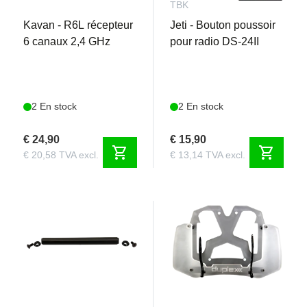
TBK
Kavan - R6L récepteur
Jeti - Bouton poussoir
6 canaux 2,4 GHz
pour radio DS-24II
2 En stock
2 En stock
€ 24,90
€ 15,90
shopping_cart
shopping_cart
€ 20,58 TVA excl.
€ 13,14 TVA excl.