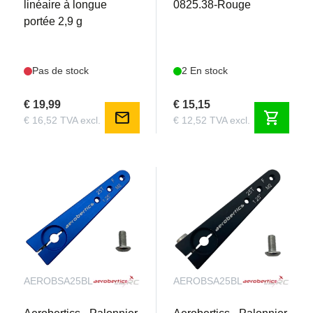
linéaire à longue
0825.38-Rouge
portée 2,9 g
Pas de stock
2 En stock
€ 19,99
€ 15,15
mail
shopping_cart
€ 16,52 TVA excl.
€ 12,52 TVA excl.
AEROBSA25BLUE
AEROBSA25BLACK