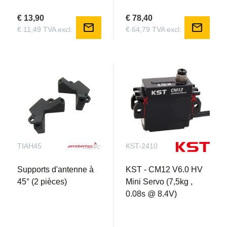
€ 13,90
€ 78,40
mail
mail
€ 11,49 TVA excl.
€ 64,79 TVA excl.
TIAH45
KST-2410
Supports d'antenne à
KST - CM12 V6.0 HV
45° (2 pièces)
Mini Servo (7,5kg ,
0.08s @ 8.4V)