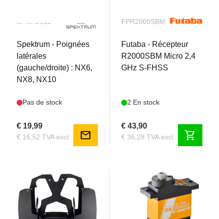
SPMA9611
FPR2000SBM
Spektrum - Poignées
Futaba - Récepteur
latérales
R2000SBM Micro 2,4
(gauche/droite) : NX6,
GHz S-FHSS
NX8, NX10
Pas de stock
2 En stock
€ 19,99
€ 43,90
mail
shopping_cart
€ 16,52 TVA excl.
€ 36,28 TVA excl.