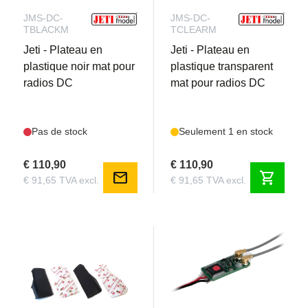
JMS-DC-
JMS-DC-
TBLACKM
TCLEARM
Jeti - Plateau en
Jeti - Plateau en
plastique noir mat pour
plastique transparent
radios DC
mat pour radios DC
Pas de stock
Seulement 1 en stock
€ 110,90
€ 110,90
mail
shopping_cart
€ 91,65 TVA excl.
€ 91,65 TVA excl.