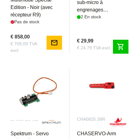
sub-micro à
Edition - Noir (avec
engrenages
récepteur R9)
2 En stock
métalliques
Pas de stock
€ 858,00
€ 29,99
mail
€ 709,09 TVA
shopping_cart
€ 24,79 TVA excl.
excl.
SPMSH2040L
CHA0825.38R
Spektrum - Servo
CHASERVO-Arm