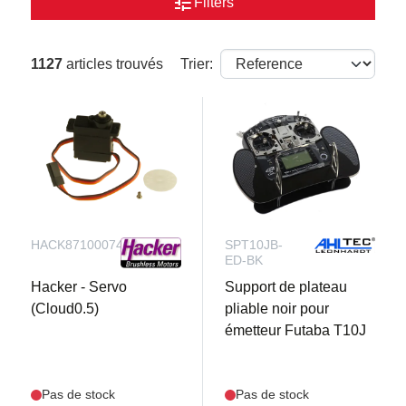
tune
Filters
1127
articles trouvés
Trier:
HACK87100074
SPT10JB-
ED-BK
Hacker - Servo
Support de plateau
(Cloud0.5)
pliable noir pour
émetteur Futaba T10J
Pas de stock
Pas de stock