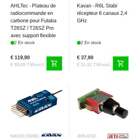
AHLTec - Plateau de
Kavan - R6L Stabi
radiocommande en
récepteur 6 canaux 2,4
carbone pour Futaba
GHz
T26SZ / T26SZ Pro
avec support flexible
2 En stock
2 En stock
€ 119,90
€ 37,90
shopping_cart
shopping_cart
€ 99,09 TVA excl.
€ 31,32 TVA excl.
KAV18.10006L
JMS-DSII-