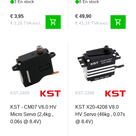
3 En stock
8 En stock
€ 3,95
€ 49,90
shopping_cart
shopping_cart
€ 3,26 TVA excl.
€ 41,24 TVA excl.
KST-2409
KST-2288
KST - CM07 V6.0 HV
KST X20-4208 V8.0
Micro Servo (2,4kg ,
HV Servo (46kg , 0.07s
0.06s @ 8.4V)
@ 8.4V)