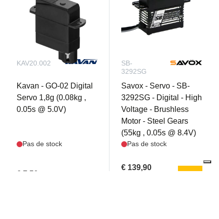
KAV20.002
SB-
3292SG
Kavan - GO-02 Digital
Savox - Servo - SB-
Servo 1,8g (0.08kg ,
3292SG - Digital - High
0.05s @ 5.0V)
Voltage - Brushless
Motor - Steel Gears
(55kg , 0.05s @ 8.4V)
Pas de stock
Pas de stock
€ 139,90
€ 7,50
mail
€ 115,62 TVA
mail
€ 6,20 TVA excl.
close
excl.
Filters
Filters
Prix
expand_less