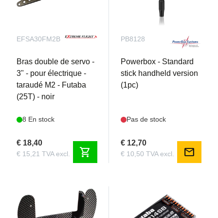
EFSA30FM2B
PB8128
Bras double de servo -
Powerbox - Standard
3" - pour électrique -
stick handheld version
taraudé M2 - Futaba
(1pc)
(25T) - noir
8 En stock
Pas de stock
€ 18,40
€ 12,70
shopping_cart
mail
€ 15,21 TVA excl.
€ 10,50 TVA excl.