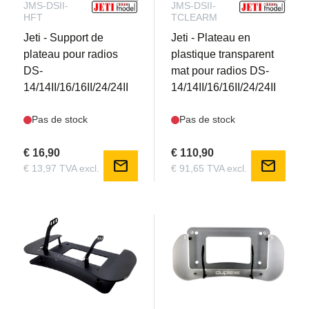
JMS-DSII-
JMS-DSII-
HFT
TCLEARM
Jeti - Support de
Jeti - Plateau en
plateau pour radios
plastique transparent
DS-
mat pour radios DS-
14/14II/16/16II/24/24II
14/14II/16/16II/24/24II
Pas de stock
Pas de stock
€ 16,90
€ 110,90
mail
mail
€ 13,97 TVA excl.
€ 91,65 TVA excl.