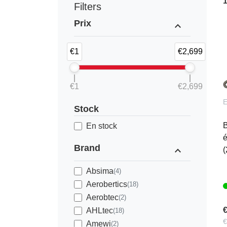
Filters
Prix
expand_less
€1
€2,699
€1
€2,699
Stock
B
En stock
é
Brand
expand_less
(
Absima
(4)
Aerobertics
(18)
Aerobtec
(2)
€
AHLtec
(18)
€
Amewi
(2)