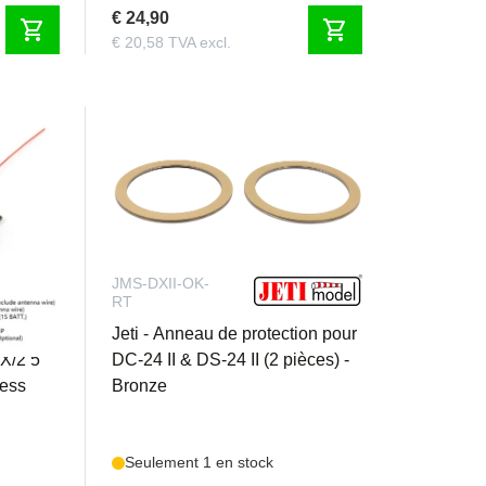
€ 24,90
shopping_cart
shopping_cart
€ 20,58 TVA excl.
JMS-DXII-OK-
RT
Mini
Jeti - Anneau de protection pour
X/2 5
DC-24 II & DS-24 II (2 pièces) -
less
Bronze
Seulement 1 en stock