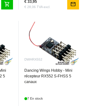
€ 33,95
shopping_cart
mail
€ 28,06 TVA excl.
DWHRX552
Mini
Dancing Wings Hobby - Mini
2 5
récepteur RX552 S-FHSS 5
canaux
7 En stock