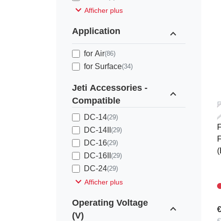
expand_more
Afficher plus
Application
expand_less
for Air
(86)
for Surface
(34)
Jeti Accessories -
expand_less
Compatible
DC-14
(29)
DC-14II
(29)
DC-16
(29)
(
DC-16II
(29)
DC-24
(29)
expand_more
Afficher plus
Operating Voltage
expand_less
€
(V)
€