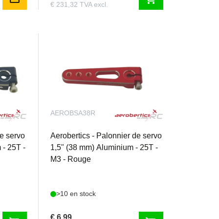
€ 231,32 TVA excl.
AEROBSA38R
de servo
Aerobertics - Palonnier de servo
 - 25T -
1,5" (38 mm) Aluminium - 25T -
M3 - Rouge
>10 en stock
€ 6,99