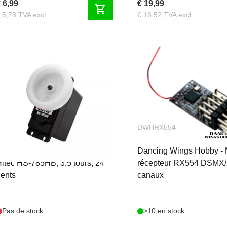
 6,99
€ 19,99
shopping_cart
 5,78 TVA excl.
€ 16,52 TVA excl.
I33785S
DWHRX554
ervo analogique pour bateau
Dancing Wings Hobby - 
itec HS-785HB, 3,5 tours, 24
récepteur RX554 DSMX/
ents
canaux
Pas de stock
>10 en stock