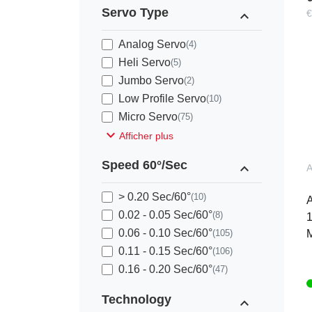
Servo Type
expand_less
€
Analog Servo
(4)
Heli Servo
(5)
Jumbo Servo
(2)
Low Profile Servo
(10)
Micro Servo
(75)
expand_more
Afficher plus
Speed 60°/Sec
expand_less
> 0.20 Sec/60°
(10)
A
0.02 - 0.05 Sec/60°
(8)
1
0.06 - 0.10 Sec/60°
(105)
M
0.11 - 0.15 Sec/60°
(106)
0.16 - 0.20 Sec/60°
(47)
Technology
expand_less