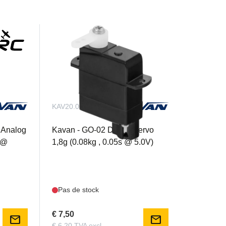
KAV20.002
 Analog
Kavan - GO-02 Digital Servo
s @
1,8g (0.08kg , 0.05s @ 5.0V)
Pas de stock
€ 7,50
mail
mail
€ 6,20 TVA excl.