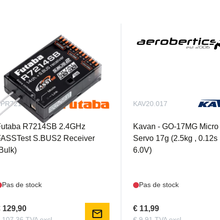
FPR7214SBBULK
KAV20.017
Futaba R7214SB 2.4GHz
Kavan - GO-17MG Micro
FASSTest S.BUS2 Receiver
Servo 17g (2.5kg , 0.12
Bulk)
6.0V)
Pas de stock
Pas de stock
 129,90
€ 11,99
mail
 107,36 TVA excl.
€ 9,91 TVA excl.