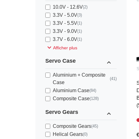
10.0V - 12.6V
(2)
3.3V - 5.0V
(3)
3.3V - 5.5V
(1)
3.3V - 9.0V
(1)
3.7V - 6.0V
(1)
expand_more
Afficher plus
Servo Case
expand_less
Aluminium + Composite
(41)
Case
S
Aluminium Case
D
(84)
B
Composite Case
(128)
(
Servo Gears
expand_less
Composite Gears
(45)
Helical Gears
(0)
€