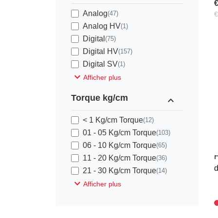
€
Analog
(47)
€
Analog HV
(1)
Digital
(75)
Digital HV
(157)
Digital SV
(1)
expand_more
Afficher plus
Torque kg/cm
expand_less
< 1 Kg/cm Torque
(12)
H
01 - 05 Kg/cm Torque
(103)
S
06 - 10 Kg/cm Torque
(65)
H
11 - 20 Kg/cm Torque
(36)
d
21 - 30 Kg/cm Torque
(14)
expand_more
Afficher plus