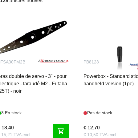
1128
articles trouvés
EFSA30FM2B
PB8128
ras double de servo - 3" - pour
Powerbox - Standard sti
lectrique - taraudé M2 - Futaba
handheld version (1pc)
25T) - noir
8 En stock
Pas de stock
 18,40
€ 12,70
shopping_cart
 15,21 TVA excl.
€ 10,50 TVA excl.