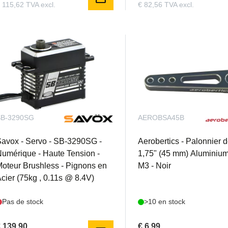
 115,62 TVA excl.
€ 82,56 TVA excl.
SB-3290SG
AEROBSA45B
avox - Servo - SB-3290SG -
Aerobertics - Palonnier 
umérique - Haute Tension -
1,75" (45 mm) Aluminium
oteur Brushless - Pignons en
M3 - Noir
cier (75kg , 0.11s @ 8.4V)
Pas de stock
>10 en stock
 139,90
€ 6,99