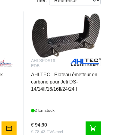
Trier:
AHLSPDS16-
EDB
ck
AHLTEC - Plateau émetteur en
carbone pour Jeti DS-
14/14II/16/16II/24/24II
2 En stock
€ 94,90
mail
shopping_cart
€ 78,43 TVA excl.