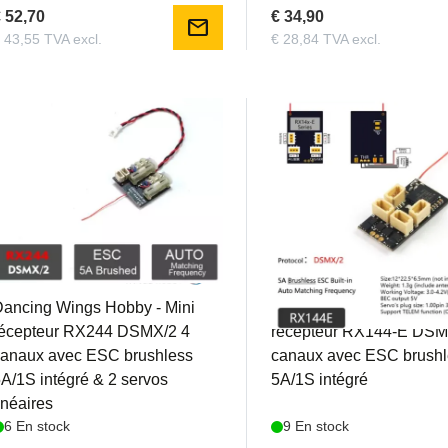
 52,70
€ 34,90
mail
 43,55 TVA excl.
€ 28,84 TVA excl.
DWHRX244
DWHRX144-E
ancing Wings Hobby - Mini
Dancing Wings Hobby - 
récepteur RX244 DSMX/2 4
récepteur RX144-E DSM
canaux avec ESC brushless
canaux avec ESC brush
A/1S intégré & 2 servos
5A/1S intégré
inéaires
6 En stock
9 En stock