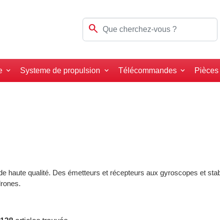
search
e
Systeme de propulsion
Télécommandes
Pièces
haute qualité. Des émetteurs et récepteurs aux gyroscopes et stabil
drones.