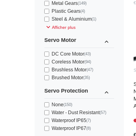
€
Metal Gears
(149)
Plastic Gears
(4)
Steel & Aluminium
(1)
expand_more
Afficher plus
Servo Motor
expand_less
DC Core Motor
(43)
Coreless Motor
(94)
Brushless Motor
(47)
Brushed Motor
(35)
S
Servo Protection
expand_less
N
M
None
(150)
A
Water - Dust Resistant
(57)
Waterproof IP65
(7)
Waterproof IP67
(8)
€