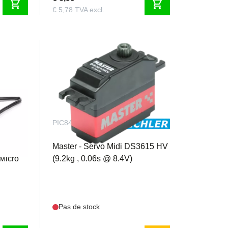
shopping_cart
shopping_cart
€ 5,78 TVA excl.
PIC8448
 à
Master - Servo Midi DS3615 HV
Micro
(9.2kg , 0.06s @ 8.4V)
Pas de stock