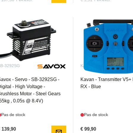
SB-3292SG
KAV16.1009
avox - Servo - SB-3292SG -
Kavan - Transmitter V5+
igital - High Voltage -
RX - Blue
rushless Motor - Steel Gears
55kg , 0.05s @ 8.4V)
Pas de stock
Pas de stock
 139,90
€ 99,90
mail