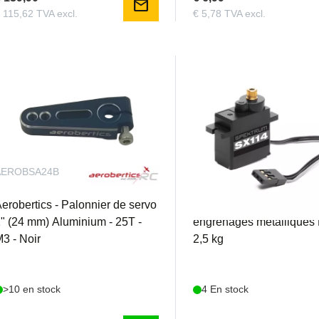
mail
 115,62 TVA excl.
€ 5,78 TVA excl.
AEROBSA24B
SPMSSX114
erobertics - Palonnier de servo
Spektrum - Servomoteur
" (24 mm) Aluminium - 25T -
engrenages métalliques 
3 - Noir
2,5 kg
>10 en stock
4 En stock