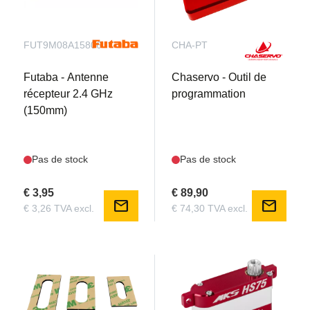
FUT9M08A15806
CHA-PT
Futaba - Antenne
Chaservo - Outil de
récepteur 2.4 GHz
programmation
(150mm)
Pas de stock
Pas de stock
€ 3,95
€ 89,90
mail
mail
€ 3,26 TVA excl.
€ 74,30 TVA excl.