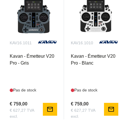
KAV16.1011
KAV16.1010
Kavan - Émetteur V20
Kavan - Émetteur V20
Pro - Gris
Pro - Blanc
Pas de stock
Pas de stock
€ 759,00
€ 759,00
mail
mail
€ 627,27 TVA
€ 627,27 TVA
excl.
excl.