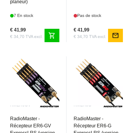
planeur)
7 En stock
Pas de stock
€ 41,99
€ 41,99
shopping_cart
mail
€ 34,70 TVA excl.
€ 34,70 TVA excl.
RMER6GV
RMER6G
RadioMaster -
RadioMaster -
Récepteur ER6-GV
Récepteur ER6-G
ExpressLRS (version
ExpressLRS (version