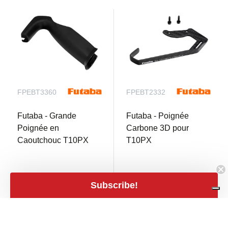
FPEBT3360
FPEBT2332
Futaba - Grande
Futaba - Poignée
Poignée en
Carbone 3D pour
Caoutchouc T10PX
T10PX
Pas de stock
Pas de stock
Subscribe!
€ 8,90
€ 39,90
mail
mail
€ 7,36 TVA excl.
€ 32,98 TVA excl.
close
Filters
Filters