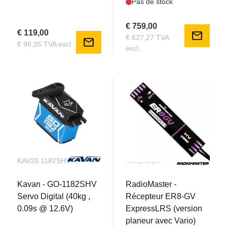
Pas de stock
€ 759,00
€ 119,00
mail
€ 627,27 TVA
mail
€ 98,35 TVA excl.
excl.
KAV20.1182SHV
RMER8GV
Kavan - GO-1182SHV
RadioMaster -
Servo Digital (40kg ,
Récepteur ER8-GV
0.09s @ 12.6V)
ExpressLRS (version
planeur avec Vario)