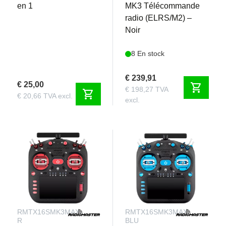
en 1
MK3 Télécommande
radio (ELRS/M2) –
Noir
8 En stock
€ 239,91
€ 25,00
shopping_cart
€ 198,27 TVA
shopping_cart
€ 20,66 TVA excl.
excl.
RMTX16SMK3MAX-
RMTX16SMK3MAX-
R
BLU