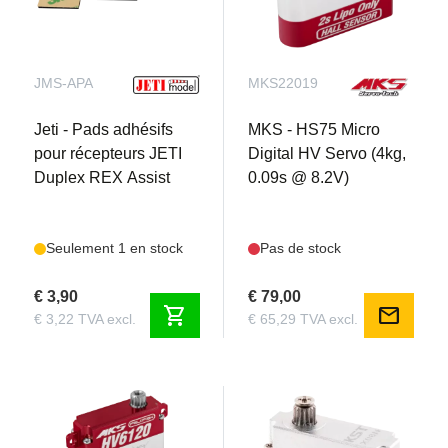
JMS-APA
MKS22019
Jeti - Pads adhésifs
MKS - HS75 Micro
pour récepteurs JETI
Digital HV Servo (4kg,
Duplex REX Assist
0.09s @ 8.2V)
Seulement 1 en stock
Pas de stock
€ 3,90
€ 79,00
shopping_cart
mail
€ 3,22 TVA excl.
€ 65,29 TVA excl.