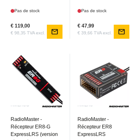
Pas de stock
Pas de stock
€ 119,00
€ 47,99
mail
mail
€ 98,35 TVA excl.
€ 39,66 TVA excl.
RMER8G
RMER8
RadioMaster -
RadioMaster -
Récepteur ER8-G
Récepteur ER8
ExpressLRS (version
ExpressLRS