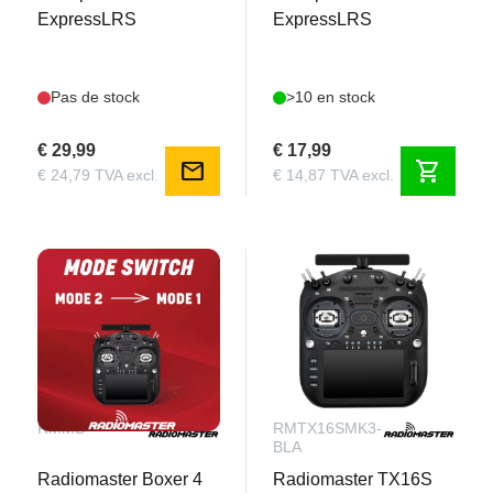
ExpressLRS
ExpressLRS
Pas de stock
>10 en stock
€ 29,99
€ 17,99
mail
shopping_cart
€ 24,79 TVA excl.
€ 14,87 TVA excl.
RMMS
RMTX16SMK3-
BLA
Radiomaster Boxer 4
Radiomaster TX16S