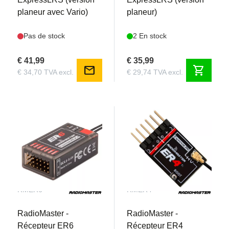
planeur avec Vario)
planeur)
Pas de stock
2 En stock
€ 41,99
€ 35,99
mail
shopping_cart
€ 34,70 TVA excl.
€ 29,74 TVA excl.
RMER6
RMER4
RadioMaster -
RadioMaster -
Récepteur ER6
Récepteur ER4