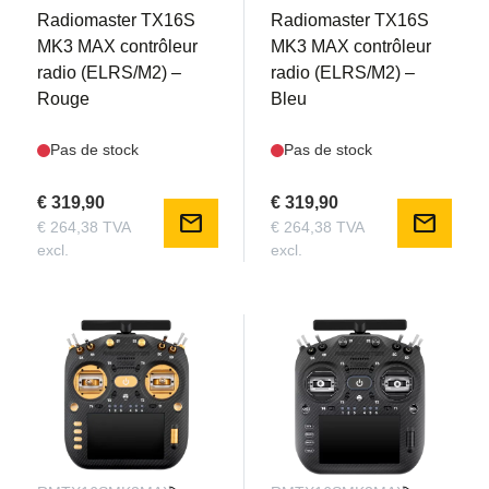
Radiomaster TX16S
Radiomaster TX16S
MK3 MAX contrôleur
MK3 MAX contrôleur
radio (ELRS/M2) –
radio (ELRS/M2) –
Rouge
Bleu
Pas de stock
Pas de stock
€ 319,90
€ 319,90
mail
mail
€ 264,38 TVA
€ 264,38 TVA
excl.
excl.