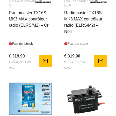
RMTX16SMK3MAX-
RMTX16SMK3MAX-
G
BLA
Radiomaster TX16S
Radiomaster TX16S
MK3 MAX contrôleur
MK3 MAX contrôleur
radio (ELRS/M2) – Or
radio (ELRS/M2) –
Noir
Pas de stock
Pas de stock
€ 319,90
€ 319,90
mail
mail
€ 264,38 TVA
€ 264,38 TVA
excl.
excl.