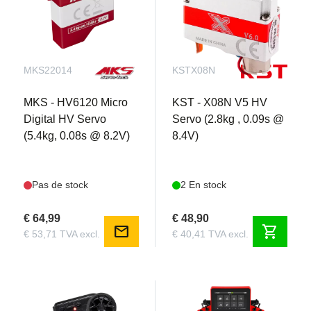
MKS22014
KSTX08N
MKS - HV6120 Micro
KST - X08N V5 HV
Digital HV Servo
Servo (2.8kg , 0.09s @
(5.4kg, 0.08s @ 8.2V)
8.4V)
Pas de stock
2 En stock
€ 64,99
€ 48,90
mail
shopping_cart
€ 53,71 TVA excl.
€ 40,41 TVA excl.