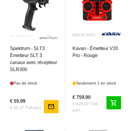
SPMSLT350
KAV16.1012
Spektrum - SLT3
Kavan - Émetteur V20
Émetteur SLT 3
Pro - Rouge
canaux avec récepteur
SLR300
Pas de stock
Seulement 1 en stock
€ 759,90
€ 55,99
shopping_cart
€ 628,02 TVA
mail
€ 46,27 TVA excl.
excl.