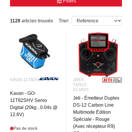
tune
Filters
1128
articles trouvés
Trier:
KAV20.11T82SHV
JDEX-
TDS12-
CLXR23
Kavan - GO-
Jeti - Émetteur Duplex
11T82SHV Servo
DS-12 Carbon Line
Digital (20kg , 0.04s @
Multimode Édition
12.6V)
Spéciale - Rouge
(Avec récepteur R9)
Pas de stock