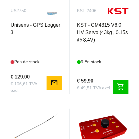
US2750
KST-2406
Unisens - GPS Logger
KST - CM4315 V6.0
3
HV Servo (43kg , 0.15s
@ 8.4V)
Pas de stock
6 En stock
€ 129,00
€ 59,90
mail
€ 106,61 TVA
shopping_cart
€ 49,51 TVA excl.
excl.