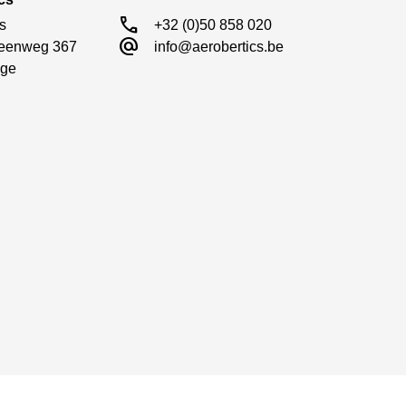
call
s

+32 (0)50 858 020
alternate_email
eenweg 367

info@aerobertics.be
ge
