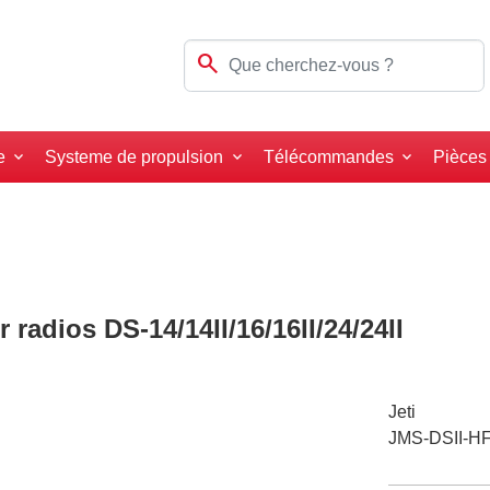
search
e
Systeme de propulsion
Télécommandes
Pièces
 radios DS-14/14II/16/16II/24/24II
Jeti
JMS-DSII-H