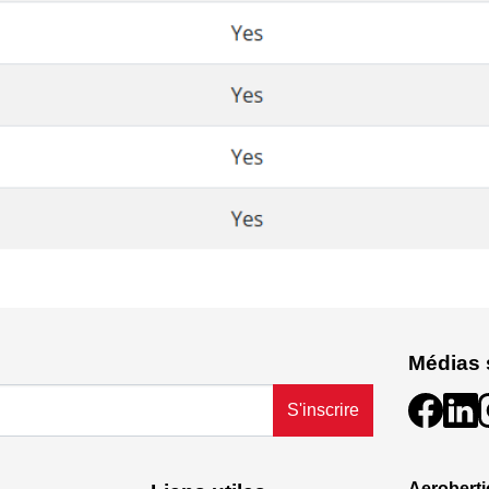
Médias 
S'inscrire
Aeroberti