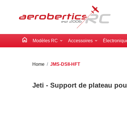
home
Modèles RC
Accessoires
Électroniqu
Home
JMS-DSII-HFT
Jeti - Support de plateau pour