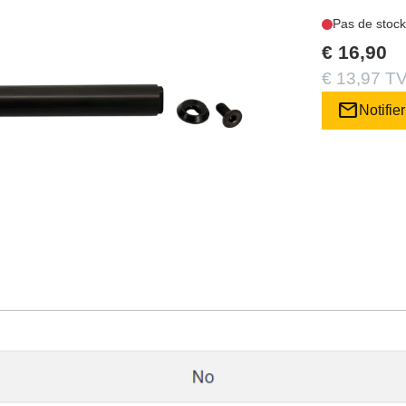
Pas de stock
€ 16,90
€ 13,97 TV
mail
Notifier