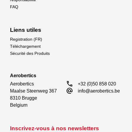
FAQ
Liens utiles
Registration (FR)
Téléchargement
Sécurité des Produits
Aerobertics
call
Aerobertics

+32 (0)50 858 020
alternate_email
Maalse Steenweg 367

info@aerobertics.be
8310 Brugge

Belgium
Inscrivez-vous à nos newsletters