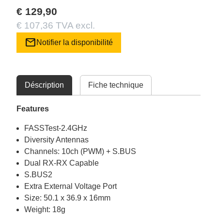
€ 129,90
€ 107,36 TVA excl.
mail
Notifier la disponibilité
Déscription
Fiche technique
Features
FASSTest-2.4GHz
Diversity Antennas
Channels: 10ch (PWM) + S.BUS
Dual RX-RX Capable
S.BUS2
Extra External Voltage Port
Size: 50.1 x 36.9 x 16mm
Weight: 18g