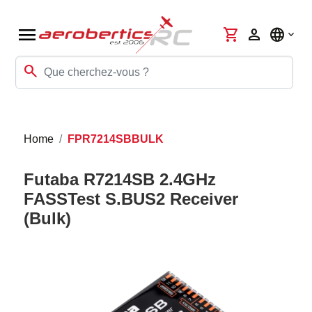
menu
shopping_cart
person
language
search
Home
FPR7214SBBULK
Futaba R7214SB 2.4GHz
FASSTest S.BUS2 Receiver
(Bulk)