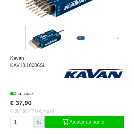
›
Kavan
KAV18.10006SL
2 En stock
€ 37,90
€ 31,32 TVA excl.
shopping_cart
st
Ajouter au panier