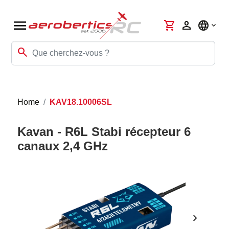
menu
shopping_cart
person
language
search
Home
KAV18.10006SL
Kavan - R6L Stabi récepteur 6
canaux 2,4 GHz
chevron_right