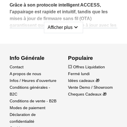
Grâce à son protocole intelligent ACCESS,
l'appairage est rapide et intuitif, tandis que les
mises à jour de firmware sans fil (OTA)
garantissent que le récepteur reste à jour avec les
expand_more
Afficher plus
dernières fonctionnalités. La suppression
avancée des interférences RF garantit un signal
stable et fiable, même dans des environnements
difficiles.
Info Générale
Populaire
Malgré sa taille compacte, le R6L Stabi offre une
Contact
💥 Offres Liquidation
connectivité complète, comprenant 6 canaux
A propos de nous
Fermé lundi
PWM de haute précision, une sortie S.BUS (prise
Infos / Heures d'ouverture
Idées cadeaux 🎁
en charge de 16/24 canaux), une entrée S.BUS
Conditions générales -
Vente Demo / Showroom
pour les configurations de récepteurs
B2C
Cheques Cadeaux 🎁
redondants, et une télémétrie complète via S.Port
Conditions de vente - B2B
ou F.BUS. Il prend également en charge la
Modes de paiement
surveillance de tension externe, ce qui le rend
Déclaration de
idéal pour les configurations de modèles
confidentialité
avancées.