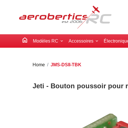
home
Modèles RC
Accessoires
Électroniqu
Home
JMS-DSII-TBK
Jeti - Bouton poussoir pour r