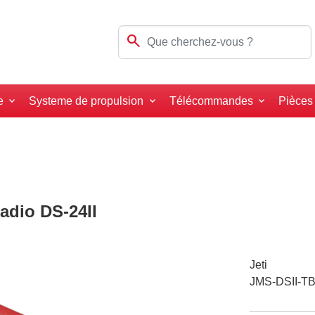
search
e
Systeme de propulsion
Télécommandes
Pièces
adio DS-24II
Jeti
JMS-DSII-T