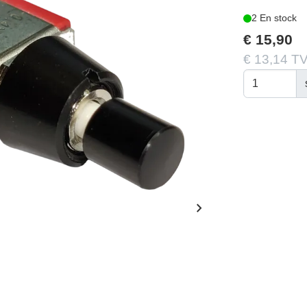
2 En stock
€ 15,90
€ 13,14 TV
chevron_right