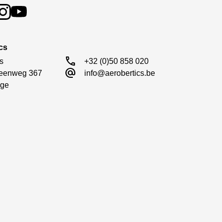
cs
call
s

+32 (0)50 858 020
alternate_email
eenweg 367

info@aerobertics.be
ge
