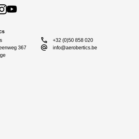
cs
call
s

+32 (0)50 858 020
alternate_email
eenweg 367

info@aerobertics.be
ge
