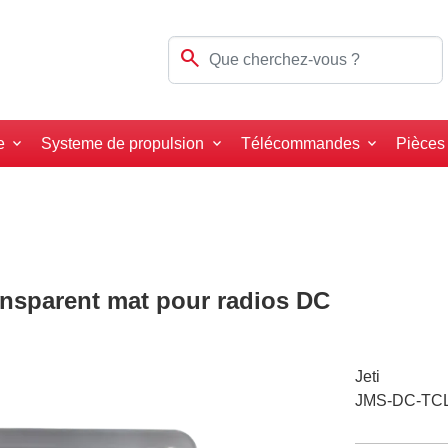
search
e
Systeme de propulsion
Télécommandes
Pièces
ransparent mat pour radios DC
Jeti
JMS-DC-TC