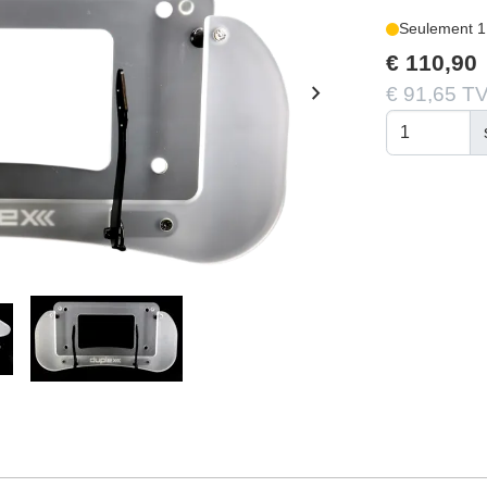
Seulement 1
€ 110,90
chevron_right
€ 91,65 TV