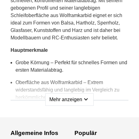
schnellen, kontrollierten Materialabtrag. Mit seinem
gebogenen Profil und seiner langlebigen
Schleifoberfläche aus Wolframkarbid eignet er sich
ideal zum Formen von Balsa, Hartholz, Sperrholz,
Glasfaser, Kunststoffen und Harz und ist daher bei
Modellbauern und RC-Enthusiasten sehr beliebt.
Hauptmerkmale
Grobe Körnung – Perfekt für schnelles Formen und
ersten Materialabtrag.
Oberfläche aus Wolframkarbid – Extrem
widerstandsfähig und langlebig im Vergleich zu
herkömmlichem Schleifpapier.
expand_more
Mehr anzeigen
Konturform – Ideal für gekrümmte Oberflächen,
Vorderkanten und Verrundungen.
Kompakte Größe – 70 × 52 mm für hervorragende
Allgemeine Infos
Populär
Kontrolle und Präzision.