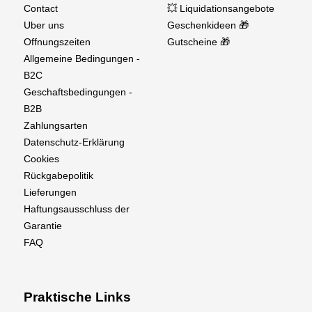
Contact
💥 Liquidationsangebote
Verstopfungsfreie Leistung – Verstopft nicht wie
Uber uns
Geschenkideen 🎁
herkömmliche Schleifmittel.
Offnungszeiten
Gutscheine 🎁
Allgemeine Bedingungen -
Leicht zu reinigen – Einfach abbürsten oder mit
B2C
Wasser abspülen.
Geschaftsbedingungen -
B2B
Ideal für
Zahlungsarten
RC-Flugzeug- und Hubschrauberbau
Datenschutz-Erklärung
Cookies
Modellbau und Detaillierung
Rückgabepolitik
Lieferungen
Formen von Tragflächen, Rümpfen und
Haftungsausschluss der
Verkleidungen
Garantie
Arbeiten mit Holz, Verbundwerkstoffen und
FAQ
Kunststoffen
Präzises Formen leicht gemacht
Praktische Links