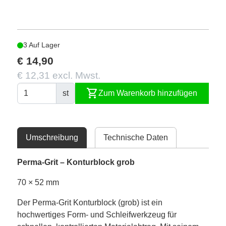
3 Auf Lager
€ 14,90
€ 12,31 excl. Mwst.
shopping_cart
st
Zum Warenkorb hinzufügen
Umschreibung
Technische Daten
Perma-Grit – Konturblock grob
70 × 52 mm
Der Perma-Grit Konturblock (grob) ist ein
hochwertiges Form- und Schleifwerkzeug für