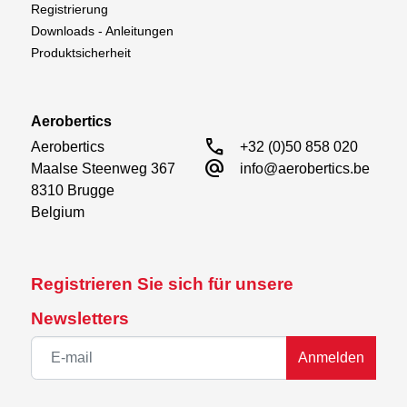
Der Perma-Grit Contour Block Coarse liefert schnelle,
Registrierung
saubere und gleichmäßige Ergebnisse – ein
Downloads - Anleitungen
unverzichtbares Werkzeug für ambitionierte
Produktsicherheit
Modellbauer.
Aerobertics
call
Aerobertics

+32 (0)50 858 020
alternate_email
Maalse Steenweg 367

info@aerobertics.be
8310 Brugge

Belgium
Registrieren Sie sich für unsere
Newsletters
Anmelden