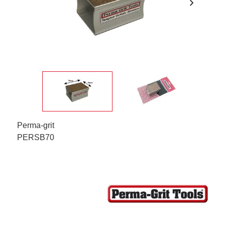
chevron_right
Perma-grit
PERSB70