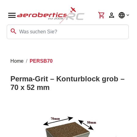
menu
shopping_cart
person
language
search
Home
PERSB70
Perma-Grit – Konturblock grob –
70 x 52 mm