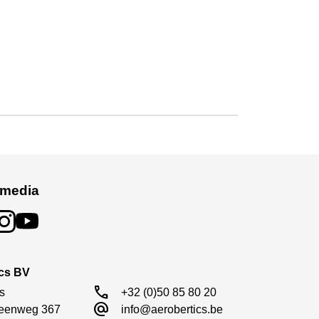
 media
ics BV
ereedschap voor serieuze bouwers.
call
s

+32 (0)50 85 80 20
alternate_email
eenweg 367

info@aerobertics.be