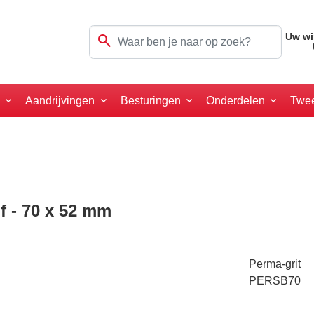
search
Uw wi
a
Aandrijvingen
Besturingen
Onderdelen
Twe
f - 70 x 52 mm
Perma-grit
PERSB70