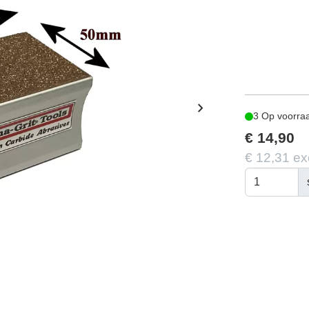
chevron_right
3 Op voorra
€ 14,90
€ 12,31 ex