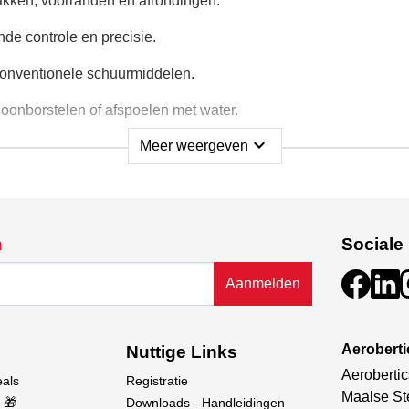
kken, voorranden en afrondingen.
de controle en precisie.
 conventionele schuurmiddelen.
onborstelen of afspoelen met water.
expand_more
Meer weergeven
ers
n
Sociale
geven
Aanmelden
nststoffen
Aerobert
Nuttige Links
lle, schone en consistente resultaten — een essentieel stuk g
Aerobertic
eals
Registratie
Maalse St
 🎁
Downloads - Handleidingen