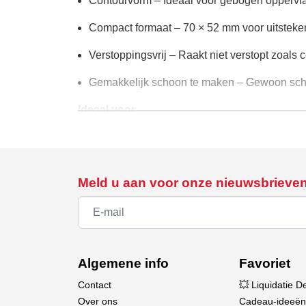
Contourvorm – Ideaal voor gebogen oppervla
Compact formaat – 70 × 52 mm voor uitsteken
Verstoppingsvrij – Raakt niet verstopt zoals
Gemakkelijk schoon te maken – Gewoon scho
Ideaal voor
Het bouwen van RC-vliegtuigen en -helikopt
Schaalmodellen en detaillering
Meld u aan voor onze nieuwsbrieve
Vleugels, rompen en stroomlijnkappen vorm
Werken met hout, composietmaterialen en ku
Precisievormgeving gemakkelijk gemaakt
Algemene info
Favoriet
De Perma-Grit Contour Block Coarse levert sne
Contact
💥 Liquidatie D
Over ons
Cadeau-ideeën