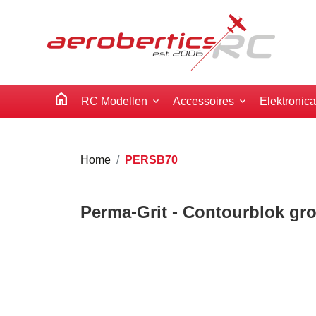
home
RC Modellen
Accessoires
Elektronic
Home
PERSB70
Perma-Grit - Contourblok gro