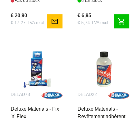
Pas de stock
6 En stock
€ 20,90
€ 6,95
mail
shopping_cart
€ 17,27 TVA excl.
€ 5,74 TVA excl.
DELAD78
DELAD22
Deluxe Materials - Fix
Deluxe Materials -
'n' Flex
Revêtement adhérent