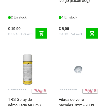
Neige (flacon 50g)
2 En stock
4 En stock
€ 19,90
€ 5,00
shopping_cart
shopping_cart
€ 16,45 TVA excl.
€ 4,13 TVA excl.
RG1651051
RG2101001
TRS Spray de
Fibres de verre
démoulage (400ml)
hachées 3mm - 200g