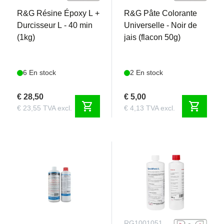
R&G Résine Époxy L +
R&G Pâte Colorante
Durcisseur L - 40 min
Universelle - Noir de
(1kg)
jais (flacon 50g)
6 En stock
2 En stock
€ 28,50
€ 5,00
shopping_cart
shopping_cart
€ 23,55 TVA excl.
€ 4,13 TVA excl.
RG001
RG1001051