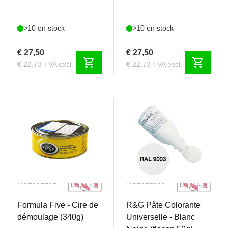
>10 en stock
>10 en stock
€ 27,50
€ 27,50
shopping_cart
shopping_cart
€ 22,73 TVA excl.
€ 22,73 TVA excl.
RG1651251
RG1321000
Formula Five - Cire de
R&G Pâte Colorante
démoulage (340g)
Universelle - Blanc