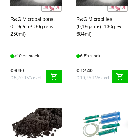
RG2101261N
RG2101262N
R&G Microballoons,
R&G Microbilles
0,19g/cm³, 30g (env.
(0,19g/cm³) (130g, +/-
250ml)
684ml)
>10 en stock
6 En stock
€ 6,90
€ 12,40
shopping_cart
shopping_cart
€ 5,70 TVA excl.
€ 10,25 TVA excl.