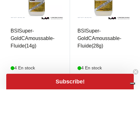
BSI121
BSI122
BSISuper-
BSISuper-
GoldCAmoussable-
GoldCAmoussable-
Fluide(14g)
Fluide(28g)
4 En stock
4 En stock
Subscribe!
€ 13,10
€ 24,90
shopping_cart
shopping_cart
€ 10,83 TVA excl.
€ 20,58 TVA excl.
close
Filters
Filters
Prix
expand_less
€0
€120