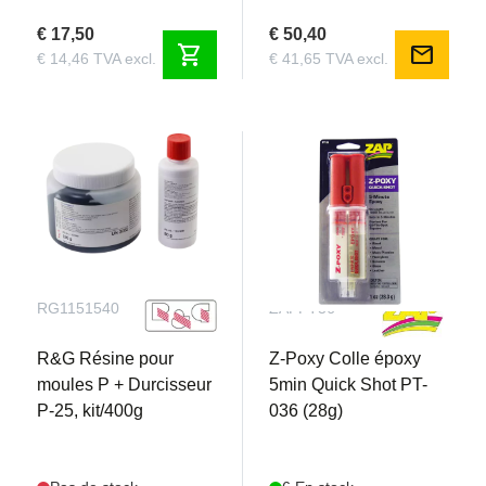
€ 17,50
€ 50,40
shopping_cart
mail
€ 14,46 TVA excl.
€ 41,65 TVA excl.
RG1151540
ZAPPT36
R&G Résine pour
Z-Poxy Colle époxy
moules P + Durcisseur
5min Quick Shot PT-
P-25, kit/400g
036 (28g)