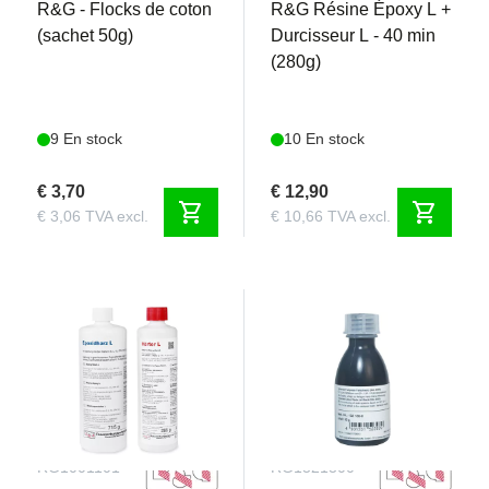
R&G - Flocks de coton
R&G Résine Époxy L +
(sachet 50g)
Durcisseur L - 40 min
(280g)
9 En stock
10 En stock
€ 3,70
€ 12,90
shopping_cart
shopping_cart
€ 3,06 TVA excl.
€ 10,66 TVA excl.
RG1001101
RG1321300