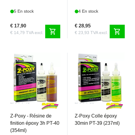
5 En stock
4 En stock
€ 17,90
€ 28,95
shopping_cart
shopping_cart
€ 14,79 TVA excl.
€ 23,93 TVA excl.
ZAPPT-40
ZAPPT-39
Z-Poxy - Résine de
Z-Poxy Colle époxy
finition époxy 3h PT-40
30min PT-39 (237ml)
(354ml)