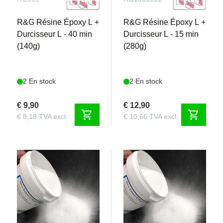
R&G Résine Époxy L +
R&G Résine Époxy L +
Durcisseur L - 40 min
Durcisseur L - 15 min
(140g)
(280g)
2 En stock
2 En stock
€ 9,90
€ 12,90
shopping_cart
shopping_cart
€ 8,18 TVA excl.
€ 10,66 TVA excl.