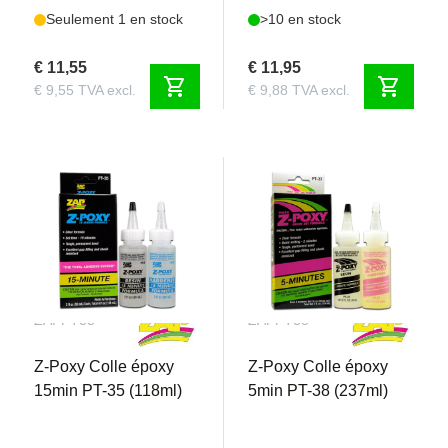
Seulement 1 en stock
>10 en stock
€ 11,55
€ 11,95
shopping_cart
shopping_cart
€ 9,55 TVA excl.
€ 9,88 TVA excl.
ZAPPT35
ZAPPT38
Z-Poxy Colle époxy
Z-Poxy Colle époxy
15min PT-35 (118ml)
5min PT-38 (237ml)