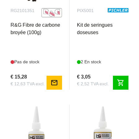
RG2101351
PIX5001
R&G Fibre de carbone
Kit de seringues
broyée (100g)
doseuses
Pas de stock
2 En stock
€ 15,28
€ 3,05
mail
shopping_cart
€ 12,63 TVA excl.
€ 2,52 TVA excl.