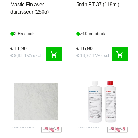
Mastic Fin avec
5min PT-37 (118ml)
durcisseur (250g)
2 En stock
>10 en stock
€ 11,90
€ 16,90
shopping_cart
shopping_cart
€ 9,83 TVA excl.
€ 13,97 TVA excl.
RG2101150
RG1001151