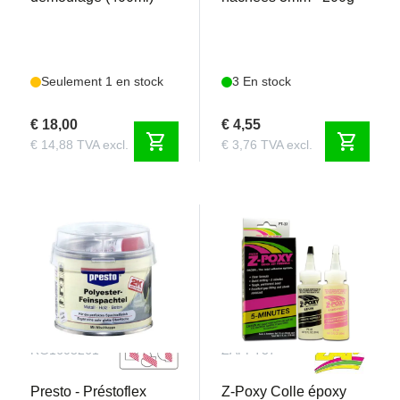
Seulement 1 en stock
3 En stock
€ 18,00
€ 4,55
shopping_cart
shopping_cart
€ 14,88 TVA excl.
€ 3,76 TVA excl.
RG1605261
ZAPPT37
Presto - Préstoflex
Z-Poxy Colle époxy