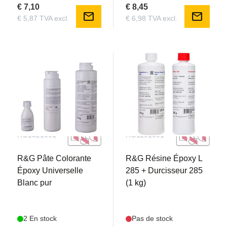
€ 7,10
€ 8,45
mail
mail
€ 5,87 TVA excl.
€ 6,98 TVA excl.
RG1321001
RG1101001
R&G Pâte Colorante
R&G Résine Époxy L
Époxy Universelle
285 + Durcisseur 285
Blanc pur
(1 kg)
2 En stock
Pas de stock