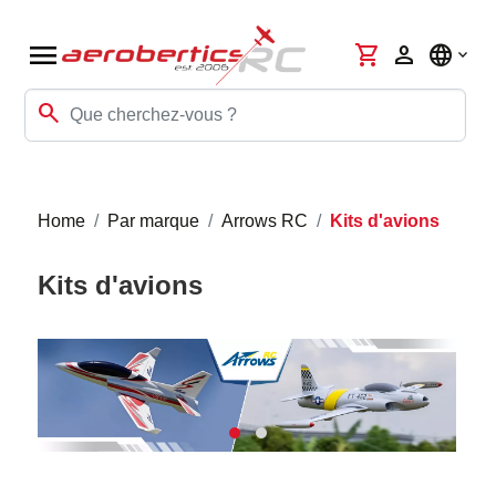
menu
shopping_cart
person
language
search
Home
Par marque
Arrows RC
Kits d'avions
Kits d'avions