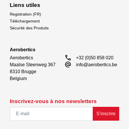
Liens utiles
Registration (FR)
Téléchargement
Sécurité des Produits
Aerobertics
call
Aerobertics

+32 (0)50 858 020
alternate_email
Maalse Steenweg 367

info@aerobertics.be
8310 Brugge

Belgium
Inscrivez-vous à nos newsletters
S'inscrire