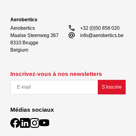
Aerobertics
call
Aerobertics

+32 (0)50 858 020
alternate_email
Maalse Steenweg 367

info@aerobertics.be
8310 Brugge

Belgium
Inscrivez-vous à nos newsletters
S'inscrire
Médias sociaux