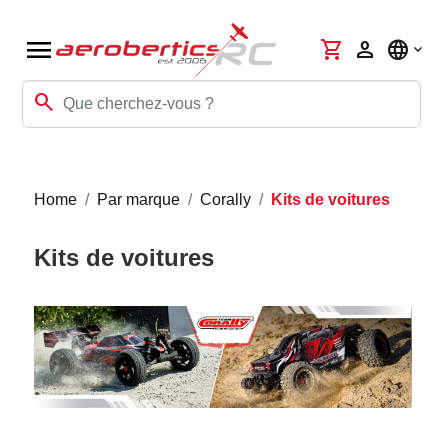
menu
shopping_cart
person
language
search
Home
Par marque
Corally
Kits de voitures
Kits de voitures