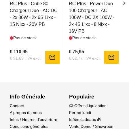
chevron_right
RC Plus - Cube 80
RC Plus - Power Duo
Chargeur Duo - AC-DC
100 Chargeur - AC
- 2x 80W - 2x 6S Lixx -
100W - DC 2X 100W -
15 Nixx - 20V PB
2x 4S Lixx - 8 Nixx -
16V PB
Pas de stock
Pas de stock
€ 110,95
€ 75,95
mail
mail
€ 91,69 TVA excl.
€ 62,77 TVA excl.
Info Générale
Populaire
Contact
💥 Offres Liquidation
A propos de nous
Fermé lundi
Infos / Heures d'ouverture
Idées cadeaux 🎁
Conditions générales -
Vente Demo / Showroom