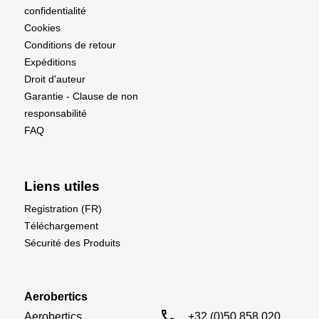
confidentialité
Cookies
Conditions de retour
Expéditions
Droit d'auteur
Garantie - Clause de non
responsabilité
FAQ
Liens utiles
Registration (FR)
Téléchargement
Sécurité des Produits
Aerobertics
call
Aerobertics

+32 (0)50 858 020