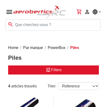
menu
shopping_cart
person
language
search
Home
Par marque
PowerBox
Piles
Piles
tune
Filters
4
articles trouvés
Trier: