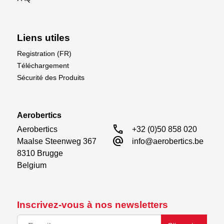
Liens utiles
Registration (FR)
Téléchargement
Sécurité des Produits
Aerobertics
call
Aerobertics

+32 (0)50 858 020
alternate_email
Maalse Steenweg 367

info@aerobertics.be
8310 Brugge

Belgium
Inscrivez-vous à nos newsletters