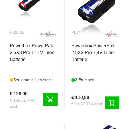
PB2535
PB2525
Powerbox PowerPak
Powerbox PowerPak
2.5X3 Pro 11,1V LiIon
2.5X2 Pro 7,4V LiIon
Batterie
Batterie
Seulement 1 en stock
2 En stock
€ 129,00
€ 110,80
shopping_cart
€ 106,61 TVA
shopping_cart
€ 91,57 TVA excl.
excl.