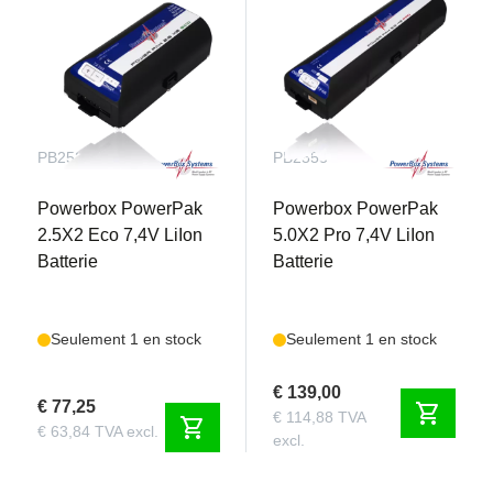
PB2520
PB2555
Powerbox PowerPak
Powerbox PowerPak
2.5X2 Eco 7,4V LiIon
5.0X2 Pro 7,4V LiIon
Batterie
Batterie
Seulement 1 en stock
Seulement 1 en stock
€ 139,00
€ 77,25
shopping_cart
€ 114,88 TVA
shopping_cart
€ 63,84 TVA excl.
excl.