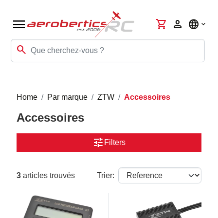
menu
shopping_cart
person
language
search
Home
Par marque
ZTW
Accessoires
Accessoires
tune
Filters
3
articles trouvés
Trier: