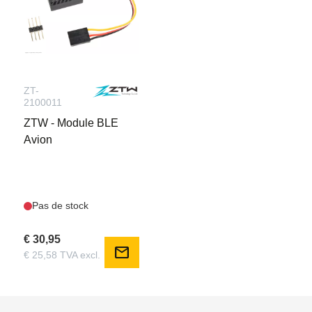
ZT-
2100011
ZTW - Module BLE
Avion
Pas de stock
€ 30,95
mail
€ 25,58 TVA excl.