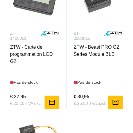
ZT-
ZT-
1400011
2200011
ZTW - Carte de
ZTW - Beast PRO G2
programmation LCD
Series Module BLE
G2
Pas de stock
Pas de stock
€ 27,95
€ 30,95
mail
mail
€ 23,10 TVA excl.
€ 25,58 TVA excl.