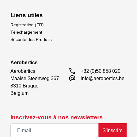
Liens utiles
Registration (FR)
Téléchargement
Sécurité des Produits
Aerobertics
call
Aerobertics

+32 (0)50 858 020
alternate_email
Maalse Steenweg 367

info@aerobertics.be
8310 Brugge

Belgium
Inscrivez-vous à nos newsletters
S'inscrire