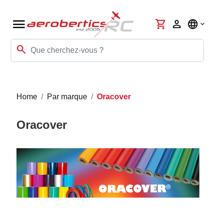
menu
shopping_cart
person
language
search
Home
Par marque
Oracover
Oracover