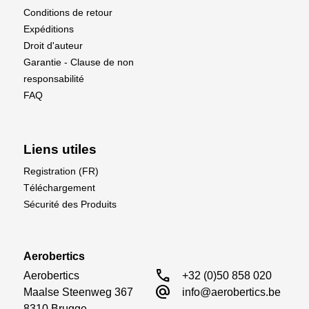
Conditions de retour
Expéditions
Droit d'auteur
Garantie - Clause de non
responsabilité
FAQ
Liens utiles
Registration (FR)
Téléchargement
Sécurité des Produits
Aerobertics
call
Aerobertics

+32 (0)50 858 020
alternate_email
Maalse Steenweg 367

info@aerobertics.be
8310 Brugge
