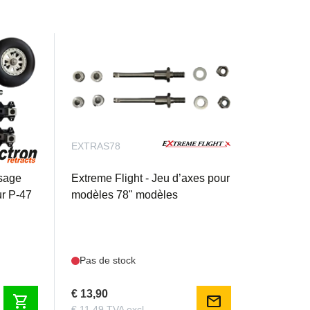
EXTRAS78
ssage
Extreme Flight - Jeu d’axes pour
ur P-47
modèles 78" modèles
Pas de stock
€ 13,90
shopping_cart
mail
€ 11,49 TVA excl.