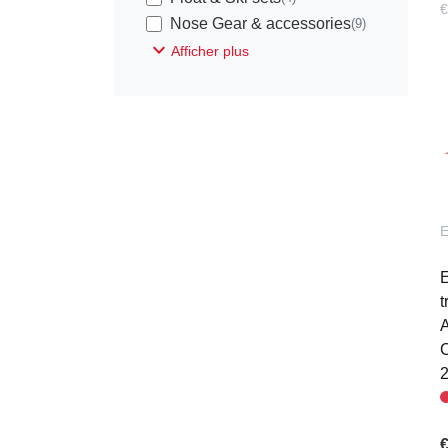
€
Nose Gear & accessories
(9)
expand_more
Afficher plus
E
t
A
C
€