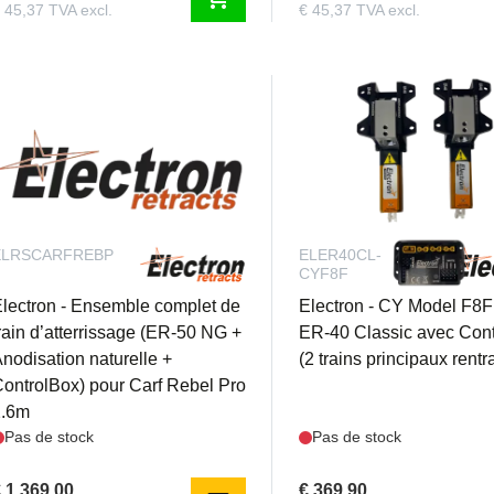
 45,37 TVA excl.
€ 45,37 TVA excl.
ELRSCARFREBP
ELER40CL-
CYF8F
lectron - Ensemble complet de
Electron - CY Model F8F
rain d’atterrissage (ER-50 NG +
ER-40 Classic avec Con
nodisation naturelle +
(2 trains principaux rentr
ontrolBox) pour Carf Rebel Pro
2.6m
Pas de stock
Pas de stock
 1.369,00
€ 369,90