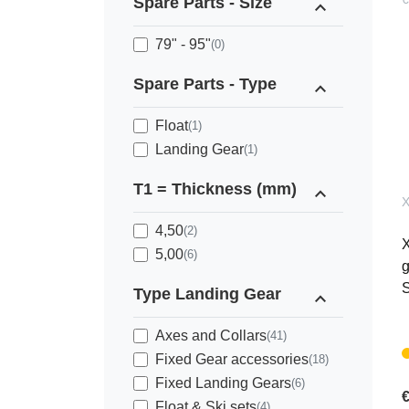
Spare Parts - Size
expand_less
79" - 95"
(0)
Spare Parts - Type
expand_less
Float
(1)
Landing Gear
(1)
T1 = Thickness (mm)
expand_less
X
4,50
(2)
X
5,00
(6)
g
S
Type Landing Gear
expand_less
Axes and Collars
(41)
Fixed Gear accessories
(18)
Fixed Landing Gears
(6)
€
Float & Ski sets
(4)