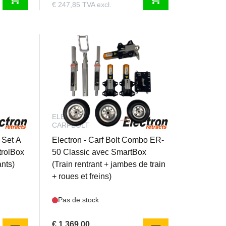
€ 247,85 TVA excl.
ELER50CL-
CARFBOLT
 Set A
Electron - Carf Bolt Combo ER-
trolBox
50 Classic avec SmartBox
ants)
(Train rentrant + jambes de train
+ roues et freins)
Pas de stock
€ 1.369,00