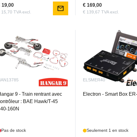
 19,00
€ 169,00
mail
 15,70 TVA excl.
€ 139,67 TVA excl.
HAN13785
ELSMER40
angar 9 - Train rentrant avec
Electron - Smart Box ER
ontrôleur : BAE Hawk/T-45
140-160N
Pas de stock
Seulement 1 en stock