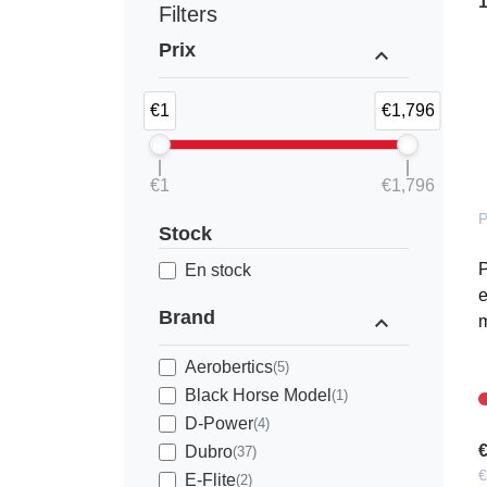
Filters
Prix
expand_less
€1
€1,796
€1
€1,796
Stock
P
En stock
e
Brand
expand_less
m
Aerobertics
(5)
Black Horse Model
(1)
D-Power
(4)
€
Dubro
(37)
€
E-Flite
(2)