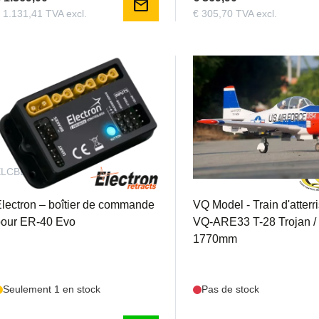
mail
 1.131,41 TVA excl.
€ 305,70 TVA excl.
ELCBER40EVO
VQM15396-F
lectron – boîtier de commande
VQ Model - Train d'atterr
pour ER-40 Evo
VQ-ARE33 T-28 Trojan /
1770mm
Seulement 1 en stock
Pas de stock