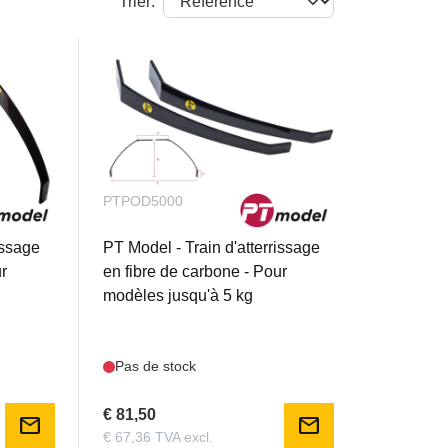
Trier:
PTPOD5000
issage
PT Model - Train d'atterrissage
ur
en fibre de carbone - Pour
modèles jusqu'à 5 kg
Pas de stock
€ 81,50
mail
mail
€ 67,36 TVA excl.