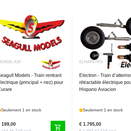
EA005.428
ELHAP47RS
eagull Models - Train rentrant
Electron - Train d’atterri
lectrique (principal + nez) pour
rétractable électrique po
Curare
Hispano Aviacion
Seulement 1 en stock
Seulement 1 en stock
 199,00
€ 1.795,00
shopping_cart
 164,46 TVA excl.
€ 1.483,47 TVA excl.