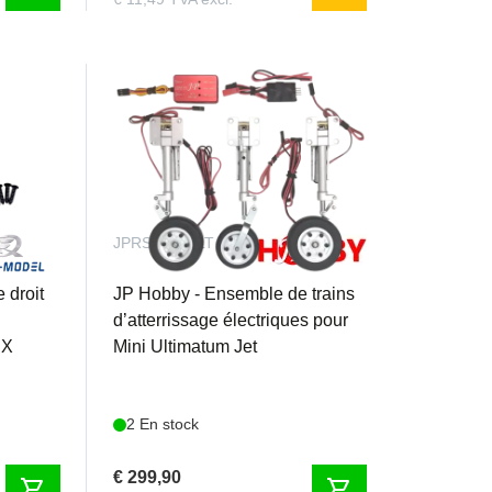
JPRSHAMULT
e droit
JP Hobby - Ensemble de trains
d’atterrissage électriques pour
IX
Mini Ultimatum Jet
2 En stock
€ 299,90
shopping_cart
shopping_cart