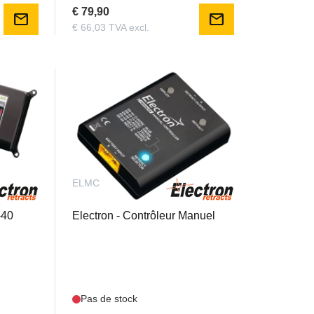
€ 79,90
mail
mail
€ 66,03 TVA excl.
ELMC
-40
Electron - Contrôleur Manuel
Pas de stock