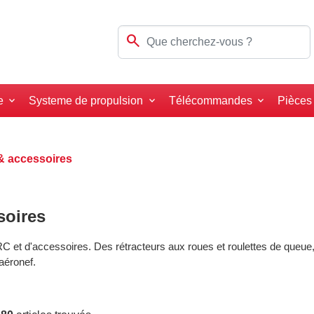
search
e
Systeme de propulsion
Télécommandes
Pièces
 & accessoires
soires
 RC et d'accessoires. Des rétracteurs aux roues et roulettes de queue
aéronef.