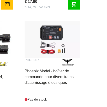
€ 17,90
mail
shopping_cart
€ 14,79 TVA excl.
PHR5207
Phoenix Model - boîtier de
4,
commande pour divers trains
d'atterrissage électriques
Pas de stock