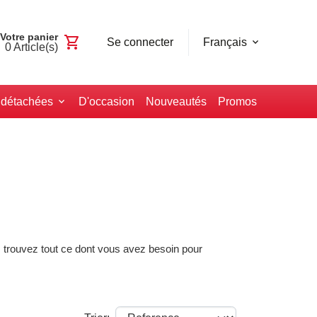
Votre panier
shopping_cart
Se connecter
Français
0
Article(s)
 détachées
D'occasion
Nouveautés
Promos
, trouvez tout ce dont vous avez besoin pour