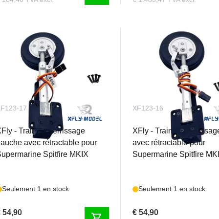
F123-17
XF123-16
Fly - Train d’atterrissage
XFly - Train d’atterrissag
auche avec rétractable pour
avec rétractable pour
upermarine Spitfire MKIX
Supermarine Spitfire MK
Seulement 1 en stock
Seulement 1 en stock
 54,90
€ 54,90
shopping_cart