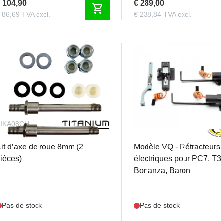
 104,90
€ 289,00
shopping_cart
 86,69 TVA excl.
€ 238,84 TVA excl.
TIKA08CH
PIC6682
it d’axe de roue 8mm (2
Modèle VQ - Rétracteurs
ièces)
électriques pour PC7, T3
Bonanza, Baron
Pas de stock
Pas de stock