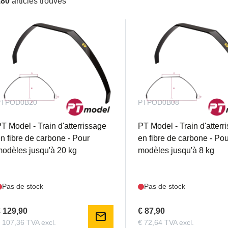
180
articles trouvés
PTPOD0B20
PTPOD0B08
T Model - Train d'atterrissage
PT Model - Train d'atterr
n fibre de carbone - Pour
en fibre de carbone - Po
odèles jusqu'à 20 kg
modèles jusqu'à 8 kg
Pas de stock
Pas de stock
 129,90
€ 87,90
mail
 107,36 TVA excl.
€ 72,64 TVA excl.