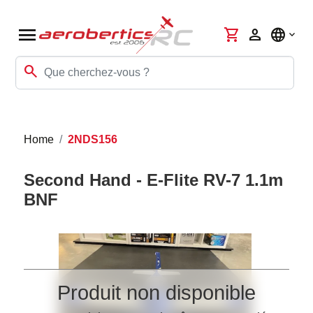
menu
shopping_cart
person
language
search
Home
2NDS156
Second Hand - E-Flite RV-7 1.1m
BNF
Produit non disponible