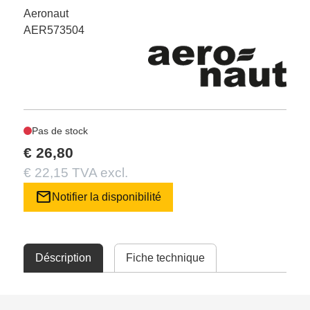
Aeronaut
AER573504
Pas de stock
€ 26,80
€ 22,15 TVA excl.
mail
Notifier la disponibilité
Déscription
Fiche technique