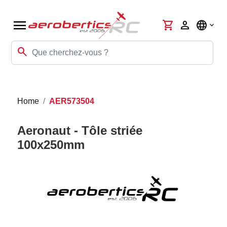
menu
shopping_cart
person
language
search
Home
AER573504
Aeronaut - Tôle striée
100x250mm