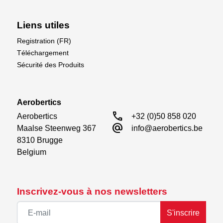
Liens utiles
Registration (FR)
Téléchargement
Sécurité des Produits
Aerobertics
call
Aerobertics

+32 (0)50 858 020
alternate_email
Maalse Steenweg 367

info@aerobertics.be
8310 Brugge

Belgium
Inscrivez-vous à nos newsletters
S'inscrire