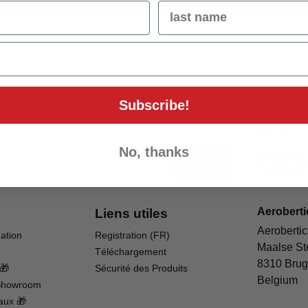
Name
Subscribe!
Médias 
No, thanks
S'inscrire
Aeroberti
Liens utiles
Aerobertic
dation
Registration (FR)
Maalse St
Téléchargement
8310 Brug
🎁
Sécurité des Produits
Belgium
Showroom
aux 🎁