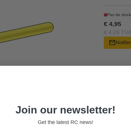
Pas de stock
€ 4,95
€ 4,09 TVA
mail
Notifier
Join our newsletter!
Get the latest RC news!