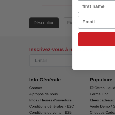
Name
Email
Déscription
Fiche technique
Inscrivez-vous à nos newsletters
Info Générale
Populaire
Contact
💥 Offres Liqui
A propos de nous
Fermé lundi
Infos / Heures d'ouverture
Idées cadeaux 
Conditions générales - B2C
Vente Demo / 
Conditions de vente - B2B
Cheques Cade