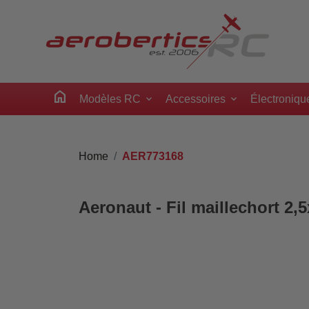
home
Modèles RC
Accessoires
Électroniqu
Home
AER773168
Aeronaut - Fil maillechort 2