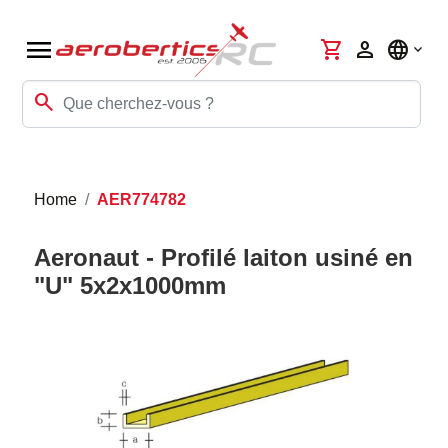
menu
shopping_cart
person
language
search
Home
AER774782
Aeronaut - Profilé laiton usiné en
"U" 5x2x1000mm