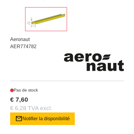
Aeronaut
AER774782
Pas de stock
€ 7,60
€ 6,28 TVA excl.
mail
Notifier la disponibilité