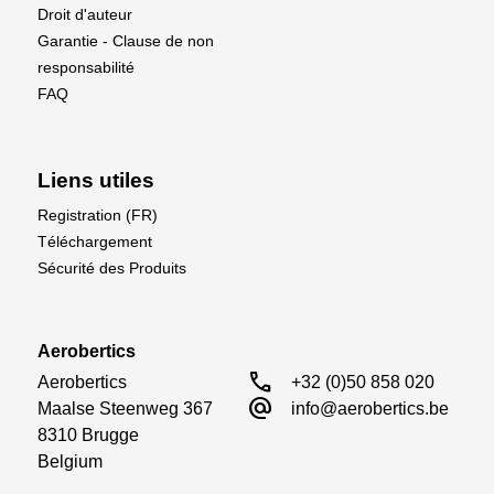
Droit d'auteur
Garantie - Clause de non
responsabilité
FAQ
Liens utiles
Registration (FR)
Téléchargement
Sécurité des Produits
Aerobertics
call
Aerobertics

+32 (0)50 858 020
alternate_email
Maalse Steenweg 367

info@aerobertics.be
8310 Brugge

Belgium