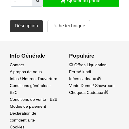
shopping_cart
st
Ajouter au panier
Déscription
Fiche technique
Info Générale
Populaire
Contact
💥 Offres Liquidation
A propos de nous
Fermé lundi
Infos / Heures d'ouverture
Idées cadeaux 🎁
Conditions générales -
Vente Demo / Showroom
B2C
Cheques Cadeaux 🎁
Conditions de vente - B2B
Modes de paiement
Déclaration de
confidentialité
Cookies