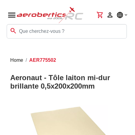
menu
shopping_cart
person
language
search
Home
AER775502
Aeronaut - Tôle laiton mi-dur
brillante 0,5x200x200mm