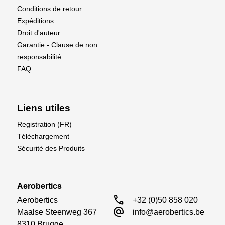
Conditions de retour
Expéditions
Droit d'auteur
Garantie - Clause de non
responsabilité
FAQ
Liens utiles
Registration (FR)
Téléchargement
Sécurité des Produits
Aerobertics
call
Aerobertics

+32 (0)50 858 020
alternate_email
Maalse Steenweg 367

info@aerobertics.be
8310 Brugge
