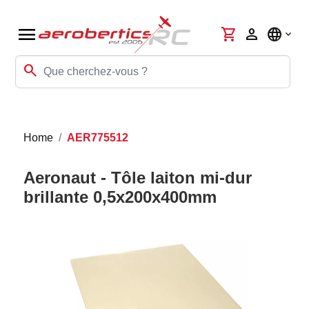
menu
shopping_cart
person
language
search
Home
AER775512
Aeronaut - Tôle laiton mi-dur
brillante 0,5x200x400mm