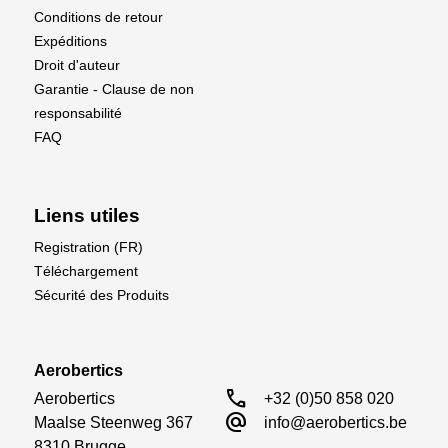
Conditions de retour
Expéditions
Droit d'auteur
Garantie - Clause de non
responsabilité
FAQ
Liens utiles
Registration (FR)
Téléchargement
Sécurité des Produits
Aerobertics
call
Aerobertics

+32 (0)50 858 020
alternate_email
Maalse Steenweg 367

info@aerobertics.be
8310 Brugge
