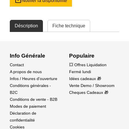
mail
Notifier la disponibilité
Déscription
Fiche technique
Info Générale
Populaire
Contact
💥 Offres Liquidation
A propos de nous
Fermé lundi
Infos / Heures d'ouverture
Idées cadeaux 🎁
Conditions générales -
Vente Demo / Showroom
B2C
Cheques Cadeaux 🎁
Conditions de vente - B2B
Modes de paiement
Déclaration de
confidentialité
Cookies