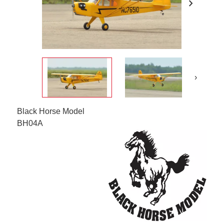
chevron_right
›
Black Horse Model
BH04A