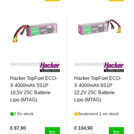
HACK94000531
HACK94000631
Hacker TopFuel ECO-
Hacker TopFuel ECO-
X 4000mAh 5S1P
X 4000mAh 6S1P
18,5V 25C Batterie
22,2V 25C Batterie
Lipo (MTAG)
Lipo (MTAG)
2 En stock
Seulement 1 en stock
€ 87,90
€ 104,90
shopping_cart
shopping_cart