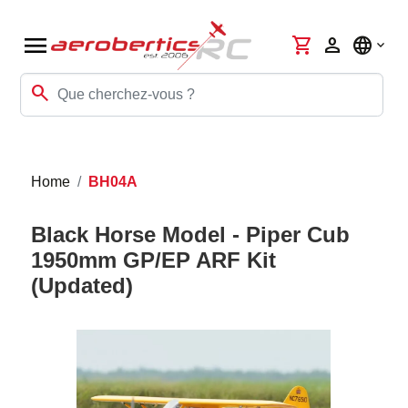
menu
shopping_cart
person
language
search
Home
BH04A
Black Horse Model - Piper Cub
1950mm GP/EP ARF Kit
(Updated)