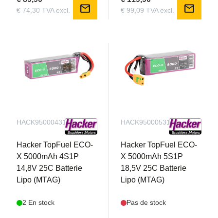
mail
mail
€ 74,30 TVA excl.
€ 99,09 TVA excl.
HACK95000431
HACK95000531
Hacker TopFuel ECO-
Hacker TopFuel ECO-
X 5000mAh 4S1P
X 5000mAh 5S1P
14,8V 25C Batterie
18,5V 25C Batterie
Lipo (MTAG)
Lipo (MTAG)
2 En stock
Pas de stock