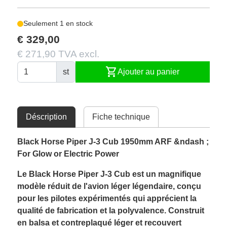
Seulement 1 en stock
€ 329,00
€ 271,90 TVA excl.
shopping_cart
st
Ajouter au panier
Déscription
Fiche technique
Black Horse Piper J-3 Cub 1950mm ARF &ndash ;
For Glow or Electric Power
Le Black Horse Piper J-3 Cub est un magnifique
modèle réduit de l'avion léger légendaire, conçu
pour les pilotes expérimentés qui apprécient la
qualité de fabrication et la polyvalence. Construit
en balsa et contreplaqué léger et recouvert