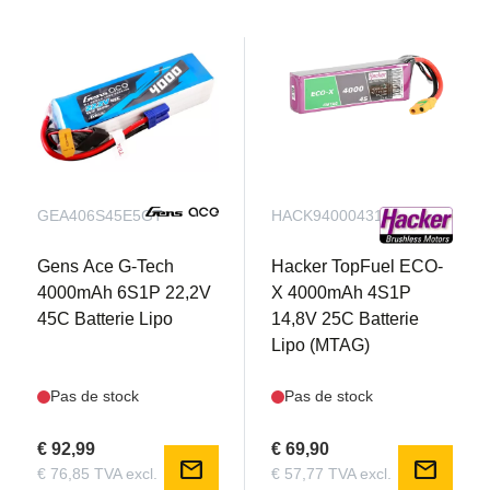
GEA406S45E5GT
HACK94000431
Gens Ace G-Tech
Hacker TopFuel ECO-
4000mAh 6S1P 22,2V
X 4000mAh 4S1P
45C Batterie Lipo
14,8V 25C Batterie
Lipo (MTAG)
Pas de stock
Pas de stock
€ 92,99
€ 69,90
mail
mail
€ 76,85 TVA excl.
€ 57,77 TVA excl.