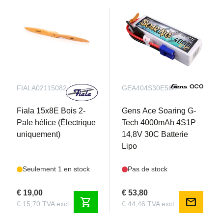
Maintenant disponible chez Aerobertics &ndash ;
où la passion pour le vol rencontre la précision.
FIALA021150821
GEA404S30E5GT
Fiala 15x8E Bois 2-
Gens Ace Soaring G-
Pale hélice (Électrique
Tech 4000mAh 4S1P
uniquement)
14,8V 30C Batterie
Lipo
Seulement 1 en stock
Pas de stock
€ 19,00
€ 53,80
shopping_cart
mail
€ 15,70 TVA excl.
€ 44,46 TVA excl.