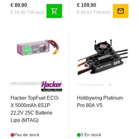
€ 89,90
€ 109,90
shopping_cart
mail
€ 74,30 TVA excl.
€ 90,83 TVA excl.
HACK95000631
HW30203201
Hacker TopFuel ECO-
Hobbywing Platinum
X 5000mAh 6S1P
Pro 80A V5
22,2V 25C Batterie
Lipo (MTAG)
Pas de stock
3 En stock