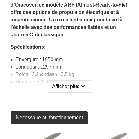
d'Oracover, ce modèle ARF (Almost-Ready-to-Fly)
offre des options de propulsion électrique et à
incandescence. Un excellent choix pour le vol à
l'échelle avec des performances fiables et un
charme Cub classique.
Spécifications:
Envergure : 1950 mm
Longueur : 1297 mm
Poids : 3.2 &ndash ; 3.5 kg
Surface de l'aile : 53.8 dm²
expand_more
Afficher plus
Chargement de l'aile : 59.5 g/dm²
Type d'aile : USA &ndash ; 35B
Construction : Balsa et contreplaqué
Couverture : Oracover
Nécessaire au fonctionnement
Dispositif d'atterrissage : Train principal en
aluminium et train arrière en fil à ressort (inclus)
Livré comme : Presque prêt à voler