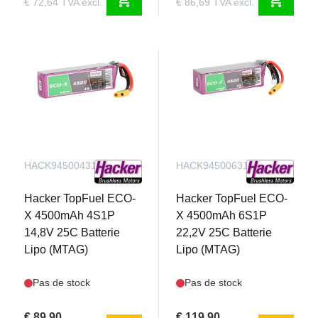
€ 72,64 TVA excl.
€ 86,69 TVA excl.
HACK94500431
HACK94500631
Hacker TopFuel ECO-
Hacker TopFuel ECO-
X 4500mAh 4S1P
X 4500mAh 6S1P
14,8V 25C Batterie
22,2V 25C Batterie
Lipo (MTAG)
Lipo (MTAG)
Pas de stock
Pas de stock
€ 89,90
€ 119,90