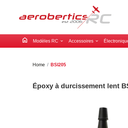
home
Modèles RC
Accessoires
Électroniqu
Home
BSI205
Époxy à durcissement lent BS