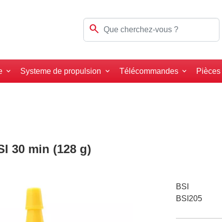
search
e
Systeme de propulsion
Télécommandes
Pièces
I 30 min (128 g)
BSI
BSI205