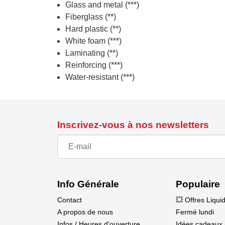
Glass and metal (***)
Fiberglass (**)
Hard plastic (**)
White foam (***)
Laminating (**)
Reinforcing (***)
Water-resistant (***)
Inscrivez-vous à nos newsletters
Info Générale
Populaire
Contact
💥 Offres Liqui
A propos de nous
Fermé lundi
Infos / Heures d'ouverture
Idées cadeaux 