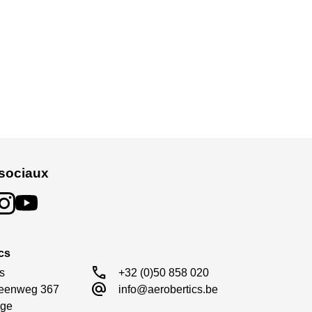
sociaux
cs
call
s

+32 (0)50 858 020
alternate_email
eenweg 367

info@aerobertics.be
ge
