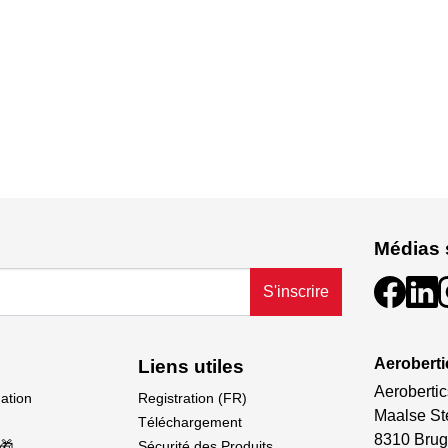
Médias 
S'inscrire
Aeroberti
Liens utiles
Aerobertic
dation
Registration (FR)
Maalse St
Téléchargement
8310 Brug
🎁
Sécurité des Produits