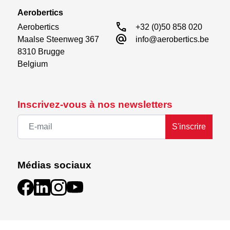
Aerobertics
call
Aerobertics

+32 (0)50 858 020
alternate_email
Maalse Steenweg 367

info@aerobertics.be
8310 Brugge

Belgium
Inscrivez-vous à nos newsletters
S'inscrire
Médias sociaux