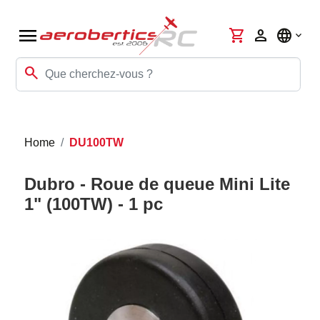
menu
shopping_cart
person
language
search
Home
DU100TW
Dubro - Roue de queue Mini Lite
1" (100TW) - 1 pc