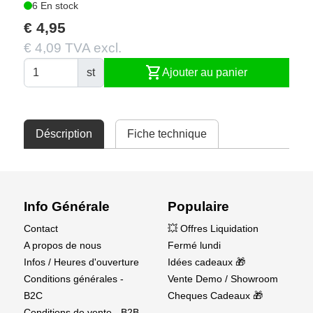
6 En stock
€ 4,95
€ 4,09 TVA excl.
shopping_cart
st
Ajouter au panier
Déscription
Fiche technique
Info Générale
Populaire
Contact
💥 Offres Liquidation
A propos de nous
Fermé lundi
Infos / Heures d'ouverture
Idées cadeaux 🎁
Conditions générales -
Vente Demo / Showroom
B2C
Cheques Cadeaux 🎁
Conditions de vente - B2B