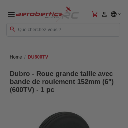
menu
shopping_cart
person
language
search
Home
DU600TV
Dubro - Roue grande taille avec
bande de roulement 152mm (6")
(600TV) - 1 pc