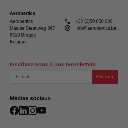
Aerobertics
call
Aerobertics

+32 (0)50 858 020
alternate_email
Maalse Steenweg 367

info@aerobertics.be
8310 Brugge

Belgium
Inscrivez-vous à nos newsletters
S'inscrire
Médias sociaux