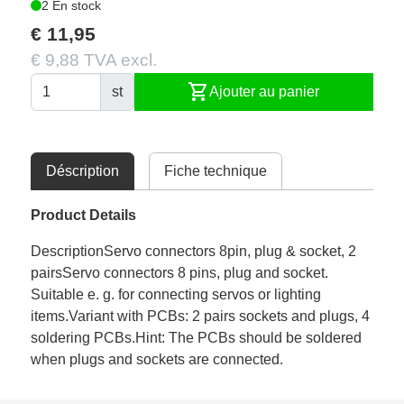
2 En stock
€ 11,95
€ 9,88 TVA excl.
shopping_cart
st
Ajouter au panier
Déscription
Fiche technique
Product Details
DescriptionServo connectors 8pin, plug & socket, 2
pairsServo connectors 8 pins, plug and socket.
Suitable e. g. for connecting servos or lighting
items.Variant with PCBs: 2 pairs sockets and plugs, 4
soldering PCBs.Hint: The PCBs should be soldered
when plugs and sockets are connected.