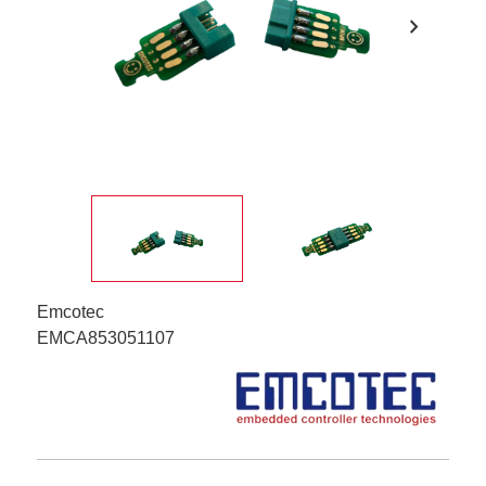
chevron_right
Emcotec
EMCA853051107