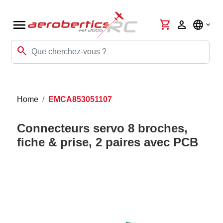
menu
shopping_cart
person
language
search
Home
EMCA853051107
Connecteurs servo 8 broches,
fiche & prise, 2 paires avec PCB