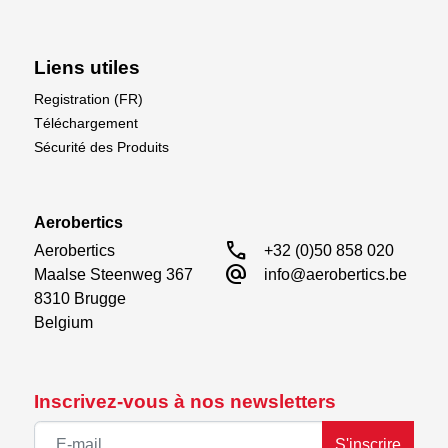
Liens utiles
Registration (FR)
Téléchargement
Sécurité des Produits
Aerobertics
call
Aerobertics

+32 (0)50 858 020
alternate_email
Maalse Steenweg 367

info@aerobertics.be
8310 Brugge

Belgium
Inscrivez-vous à nos newsletters
S'inscrire