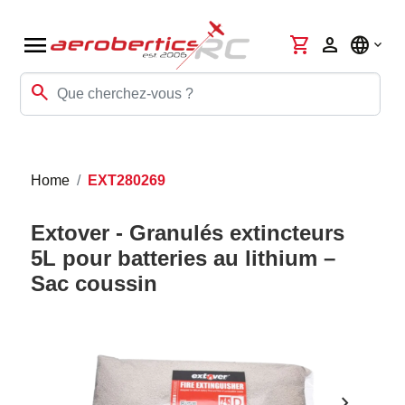
menu
shopping_cart
person
language
search
Home
EXT280269
Extover - Granulés extincteurs
5L pour batteries au lithium –
Sac coussin
chevron_right