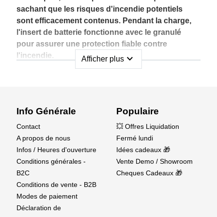
sachant que les risques d'incendie potentiels
sont efficacement contenus. Pendant la charge,
l'insert de batterie fonctionne avec le granulé
pour assurer une protection fiable contre
l'incendie.
expand_more
Afficher plus
Comment ça marche:Le granulé Extover® ; est
délicatement appliqué sur le feu, où sa
composition en verre expansé entoure et étouffe
les flammes. À des températures extrêmes, le
Info Générale
Populaire
verre fond et se répand sur les métaux en feu,
Contact
💥 Offres Liquidation
créant un joint étanche. Cette croûte se forme en
A propos de nous
Fermé lundi
refroidissant, ce qui permet d'éteindre
Infos / Heures d'ouverture
Idées cadeaux 🎁
efficacement les incendies de métaux et
Conditions générales -
Vente Demo / Showroom
d'empêcher leur réactivation.
B2C
Cheques Cadeaux 🎁
Conditions de vente - B2B
Testé et confirmé par MPA Dresden sur des feux
Modes de paiement
de sodium et de magnésium, Extover® ; convient
Déclaration de
aux classes de feu D et aux feux de lithium-ion, y