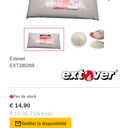
Extover
EXT280269
Pas de stock
€ 14,90
€ 12,31 TVA excl.
mail
Notifier la disponibilité