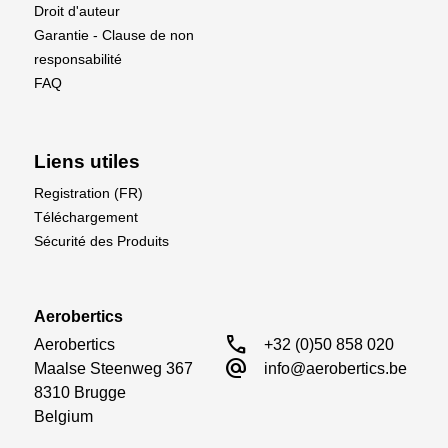
Droit d'auteur
Garantie - Clause de non
responsabilité
FAQ
Liens utiles
Registration (FR)
Téléchargement
Sécurité des Produits
Aerobertics
call
Aerobertics

+32 (0)50 858 020
alternate_email
Maalse Steenweg 367

info@aerobertics.be
8310 Brugge

Belgium