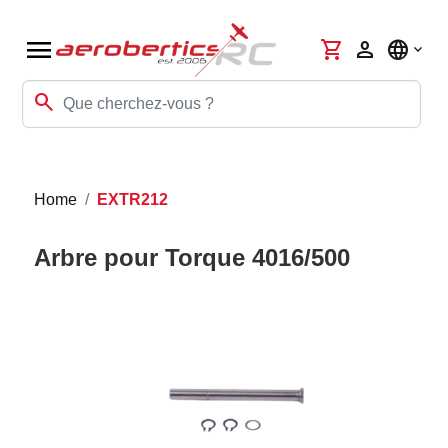
menu
shopping_cart
person
language
search
Home
EXTR212
Arbre pour Torque 4016/500