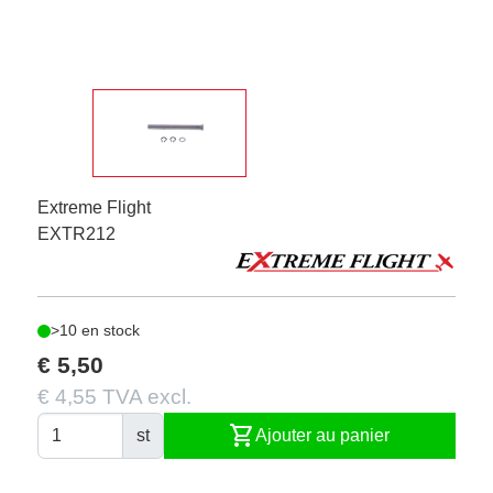
Extreme Flight
EXTR212
>10 en stock
€ 5,50
€ 4,55 TVA excl.
shopping_cart
st
Ajouter au panier