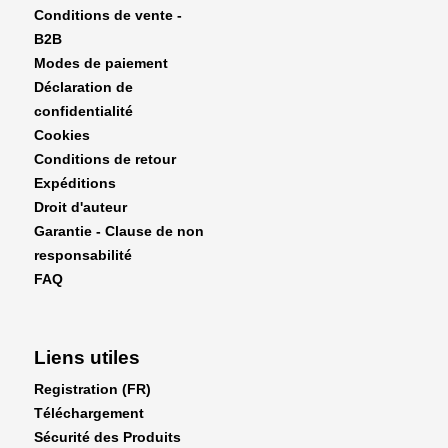
Améliorez votre solution de transport d'ailes avec
Conditions de vente -
ce sac robuste, fiable et bien conçu—parce que
B2B
votre modèle mérite le meilleur.
Modes de paiement
Déclaration de
.
confidentialité
Cookies
Conditions de retour
Expéditions
Droit d'auteur
Garantie - Clause de non
responsabilité
FAQ
Liens utiles
Registration (FR)
Téléchargement
Sécurité des Produits