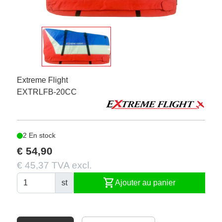
Extreme Flight
EXTRLFB-20CC
2 En stock
€ 54,90
€ 45,37 TVA excl.
shopping_cart
st
Ajouter au panier