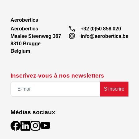
Aerobertics
call
Aerobertics

+32 (0)50 858 020
alternate_email
Maalse Steenweg 367

info@aerobertics.be
8310 Brugge

Belgium
Inscrivez-vous à nos newsletters
S'inscrire
Médias sociaux