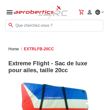
menu
shopping_cart
person
language
search
Home
EXTRLFB-20CC
Extreme Flight - Sac de luxe
pour ailes, taille 20cc