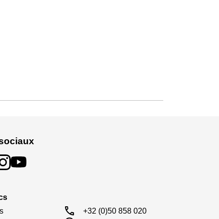
sociaux
cs
call
s

+32 (0)50 858 020