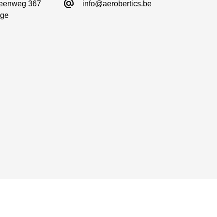
alternate_email
eenweg 367

info@aerobertics.be
ge
