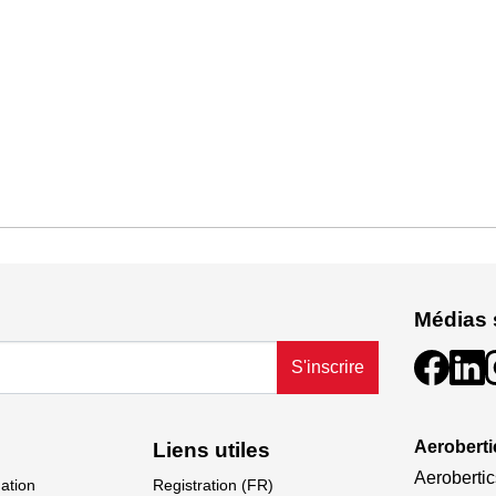
Médias 
S'inscrire
Aeroberti
Liens utiles
Aerobertic
dation
Registration (FR)