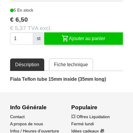
5 En stock
€ 6,50
€ 5,37 TVA excl.
shopping_cart
st
Ajouter au panier
Déscription
Fiche technique
Fiala Teflon tube 15mm inside (35mm long)
Info Générale
Populaire
Contact
💥 Offres Liquidation
A propos de nous
Fermé lundi
Infos / Heures d'ouverture
Idées cadeaux 🎁