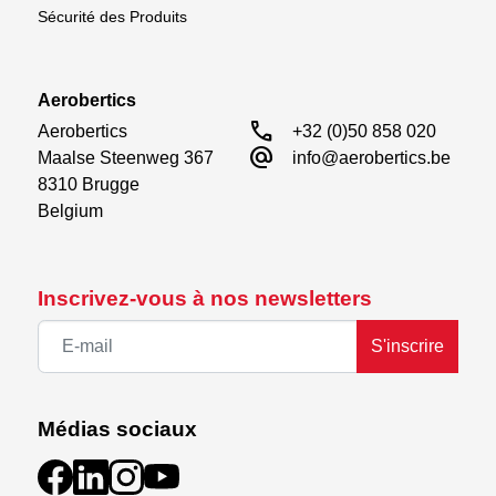
Sécurité des Produits
Aerobertics
call
Aerobertics

+32 (0)50 858 020
alternate_email
Maalse Steenweg 367

info@aerobertics.be
8310 Brugge

Belgium
Inscrivez-vous à nos newsletters
S'inscrire
Médias sociaux