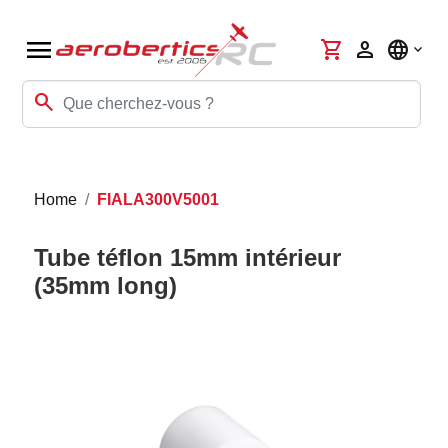
menu
shopping_cart
person
language
search
Home
FIALA300V5001
Tube téflon 15mm intérieur
(35mm long)