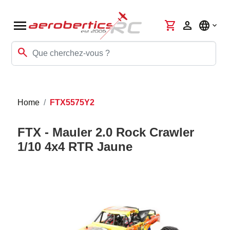
menu
shopping_cart
person
language
search
Home
FTX5575Y2
FTX - Mauler 2.0 Rock Crawler
1/10 4x4 RTR Jaune