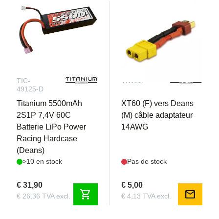
TIC-
TIW117
49125-D
Titanium 5500mAh
XT60 (F) vers Deans
2S1P 7,4V 60C
(M) câble adaptateur
Batterie LiPo Power
14AWG
Racing Hardcase
(Deans)
>10 en stock
Pas de stock
€ 31,90
€ 5,00
shopping_cart
mail
€ 26,36 TVA excl.
€ 4,13 TVA excl.