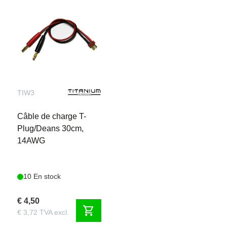
TIW3
Câble de charge T-
Plug/Deans 30cm,
14AWG
10 En stock
€ 4,50
shopping_cart
€ 3,72 TVA excl.