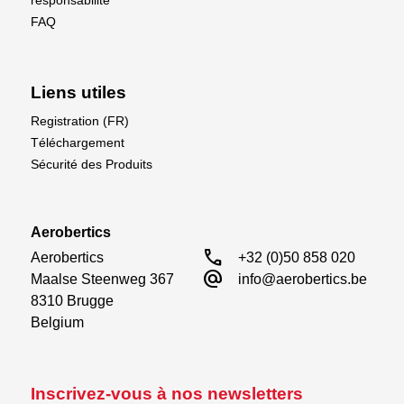
responsabilité
FAQ
Liens utiles
Registration (FR)
Téléchargement
Sécurité des Produits
Aerobertics
call
Aerobertics

+32 (0)50 858 020
alternate_email
Maalse Steenweg 367

info@aerobertics.be
8310 Brugge

Belgium
Inscrivez-vous à nos newsletters