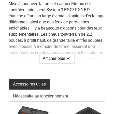
Mise à jour avec la radio 4 canaux Etronix et le
contrôleur intelligent System 3 ESC/ RX/LED
étanche offrant un large éventail d'options d'éclairage
différentes, ainsi que des feux de pare-chocs
enfichables, il y a beaucoup d'options pour des feux
supplémentaires. Les pneus tout-terrain de 2,2
pouces, à profil haut, de grande taille et très souples,
avec mousse à mémoire de forme, assurent une
traction et une conduite fantastiques sur les surfaces
expand_more
Afficher plus
rocailleuses les plus difficiles. Désormais équipé d'un
servo Etronix de 15 kg à engrenages métalliques
étanches, le Mauler peut naviguer sur les terrains les
plus difficiles. La suspension multibras en acier
robuste offre une articulation exceptionnelle, qui peut
Accessoires utiles
être réglée avec précision grâce à une série de
positions de montage pour les amortisseurs, les
Nécessaire au fonctionnement
biellettes et les plaques de châssis, ce qui permet
d'obtenir une multitude d'angles et d'empattements
différents. Même la batterie et le régulateur de vitesse