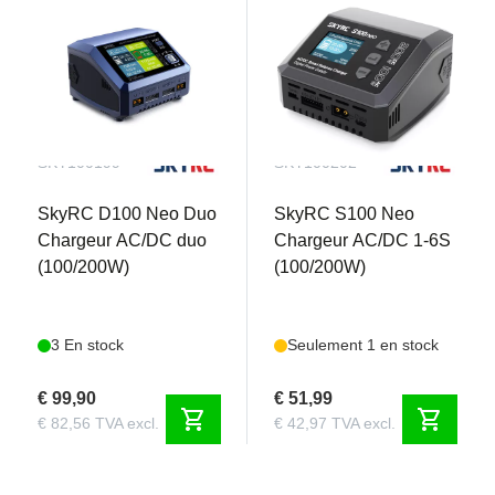
Axes avant et arrière verrouillés
Axes de transmission universels télescopiques
coulissants
Absortisseurs remplis d'huile
Super-souple 2.2&rdquo ; High Profile All Terrain
Tyres with Memory Foam
SKY100199
SKY100202
Scale Finished Wheels
Scale Moulded Roll Cage & ; Body Panels
SkyRC D100 Neo Duo
SkyRC S100 Neo
Front Bumper Mounted LED Lights
Chargeur AC/DC duo
Chargeur AC/DC 1-6S
(100/200W)
(100/200W)
3 En stock
Seulement 1 en stock
€ 99,90
€ 51,99
shopping_cart
shopping_cart
€ 82,56 TVA excl.
€ 42,97 TVA excl.