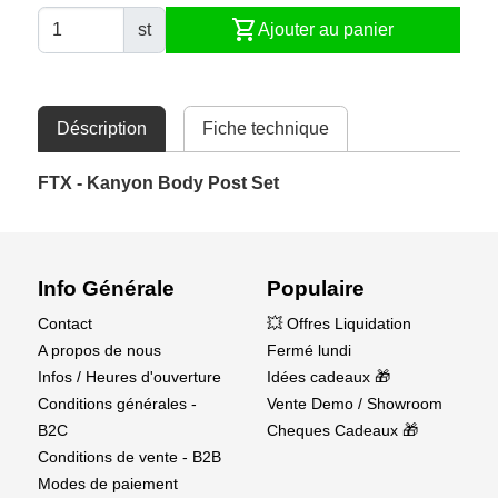
shopping_cart
st
Ajouter au panier
Déscription
Fiche technique
FTX - Kanyon Body Post Set
Info Générale
Populaire
Contact
💥 Offres Liquidation
A propos de nous
Fermé lundi
Infos / Heures d'ouverture
Idées cadeaux 🎁
Conditions générales -
Vente Demo / Showroom
B2C
Cheques Cadeaux 🎁
Conditions de vente - B2B
Modes de paiement