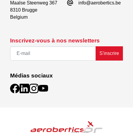
alternate_email
Maalse Steenweg 367

info@aerobertics.be
8310 Brugge

Belgium
Inscrivez-vous à nos newsletters
S'inscrire
Médias sociaux