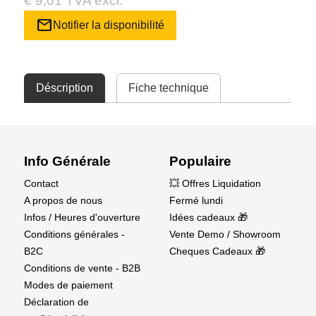
€ 9,01 TVA excl.
mail
Notifier la disponibilité
Déscription
Fiche technique
Info Générale
Populaire
Contact
💥 Offres Liquidation
A propos de nous
Fermé lundi
Infos / Heures d'ouverture
Idées cadeaux 🎁
Conditions générales -
Vente Demo / Showroom
B2C
Cheques Cadeaux 🎁
Conditions de vente - B2B
Modes de paiement
Déclaration de