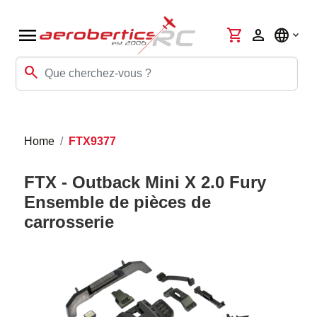
menu
shopping_cart
person
language
search
Home
FTX9377
FTX - Outback Mini X 2.0 Fury
Ensemble de pièces de
carrosserie