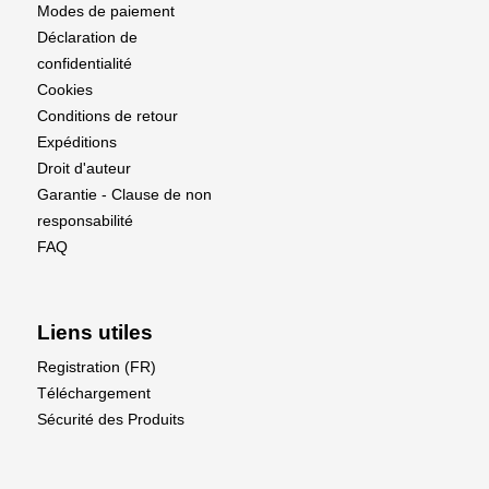
Modes de paiement
0.06 sec/60° ; @ 7.4V
Déclaration de
confidentialité
Torque:
Cookies
12.5 kgf·cm @ 6.6V
Conditions de retour
14.0 kgf·cm @ 7.4V
Expéditions
Droit d'auteur
Dimensions:
Garantie - Clause de non
responsabilité
40.5 x 21,0 x 26,9 mm
FAQ
Poids:
48 g
Liens utiles
Spécifications électriques:
Registration (FR)
Téléchargement
Voltage nominal : DC 6.0V &ndash ; 7.4V
Sécurité des Produits
Tension de fonctionnement : DC 4.8V &ndash ;
8.4V