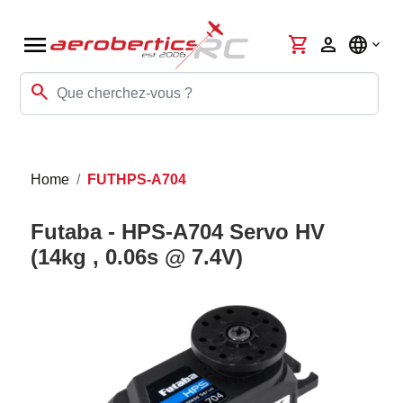
menu
shopping_cart
person
language
search
Home
FUTHPS-A704
Futaba - HPS-A704 Servo HV
(14kg , 0.06s @ 7.4V)