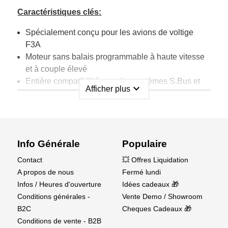
Caractéristiques clés:
Spécialement conçu pour les avions de voltige
F3A
Moteur sans balais programmable à haute vitesse
et à couple élevé
Entière compatibilité avec les systèmes S.Bus et
expand_more
Afficher plus
S.Bus2
Programmable via PC à l'aide de l'adaptateur USB
CIU-2 ou CIU-3 (vendu séparément)
Pignon final en métal durable pour des
performances durables
Info Générale
Populaire
Caisse en plastique légère (sections supérieure,
Contact
💥 Offres Liquidation
intermédiaire et inférieure)
A propos de nous
Fermé lundi
Infos / Heures d'ouverture
Idées cadeaux 🎁
Spécifications de performances:
Conditions générales -
Vente Demo / Showroom
Vitesse:
B2C
Cheques Cadeaux 🎁
Conditions de vente - B2B
0.07 sec/60° ; @ 6.6V