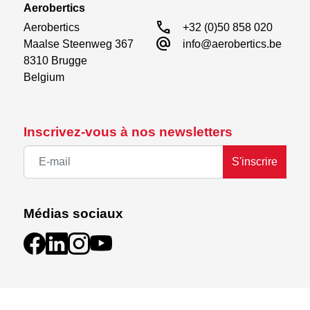
Aerobertics
call
Aerobertics

+32 (0)50 858 020
alternate_email
Maalse Steenweg 367

info@aerobertics.be
8310 Brugge

Belgium
Inscrivez-vous à nos newsletters
S'inscrire
Médias sociaux