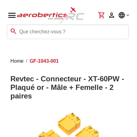
menu
shopping_cart
person
language
search
Home
GF-1043-001
Revtec - Connecteur - XT-60PW -
Plaqué or - Mâle + Femelle - 2
paires