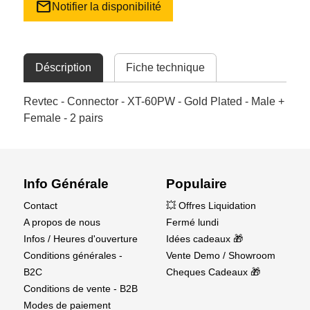
mail
Notifier la disponibilité
Déscription
Fiche technique
Revtec - Connector - XT-60PW - Gold Plated - Male +
Female - 2 pairs
Info Générale
Populaire
Contact
💥 Offres Liquidation
A propos de nous
Fermé lundi
Infos / Heures d'ouverture
Idées cadeaux 🎁
Conditions générales -
Vente Demo / Showroom
B2C
Cheques Cadeaux 🎁
Conditions de vente - B2B
Modes de paiement