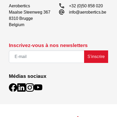
call
Aerobertics

+32 (0)50 858 020
alternate_email
Maalse Steenweg 367

info@aerobertics.be
8310 Brugge

Belgium
Inscrivez-vous à nos newsletters
S'inscrire
Médias sociaux