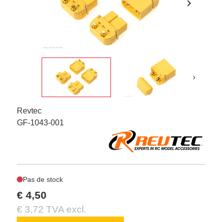
chevron_right
›
Revtec
GF-1043-001
Pas de stock
€ 4,50
€ 3,72 TVA excl.