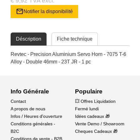
€ 9,92 TVA excl.
mail
Notifier la disponibilité
Déscription
Fiche technique
Revtec - Precision Aluminium Servo Horn - 7075 T-6
Alloy - Double 46mm - 23T JR - 1 pc
Info Générale
Populaire
Contact
💥 Offres Liquidation
A propos de nous
Fermé lundi
Infos / Heures d'ouverture
Idées cadeaux 🎁
Conditions générales -
Vente Demo / Showroom
B2C
Cheques Cadeaux 🎁
Conditions de vente - B2B