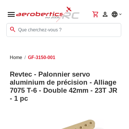
menu
shopping_cart
person
language
search
Home
GF-3150-001
Revtec - Palonnier servo
aluminium de précision - Alliage
7075 T-6 - Double 42mm - 23T JR
- 1 pc