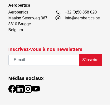
Aerobertics
call
Aerobertics

+32 (0)50 858 020
alternate_email
Maalse Steenweg 367

info@aerobertics.be
8310 Brugge

Belgium
Inscrivez-vous à nos newsletters
S'inscrire
Médias sociaux