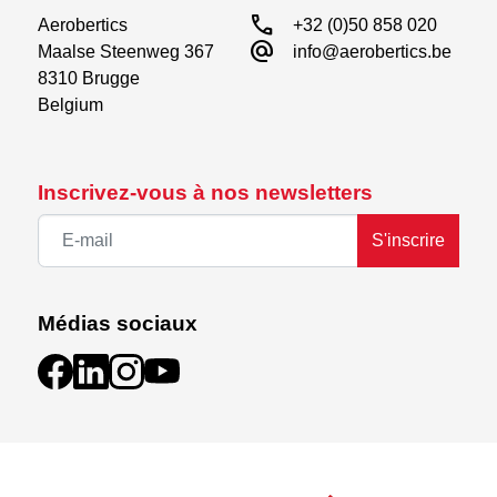
call
Aerobertics

+32 (0)50 858 020
alternate_email
Maalse Steenweg 367

info@aerobertics.be
8310 Brugge

Belgium
Inscrivez-vous à nos newsletters
S'inscrire
Médias sociaux