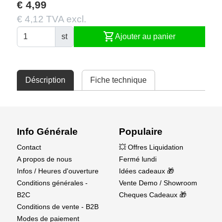
€ 4,99
€ 4,12 TVA excl.
shopping_cart
st
Ajouter au panier
Déscription
Fiche technique
Info Générale
Populaire
Contact
💥 Offres Liquidation
A propos de nous
Fermé lundi
Infos / Heures d'ouverture
Idées cadeaux 🎁
Conditions générales -
Vente Demo / Showroom
B2C
Cheques Cadeaux 🎁
Conditions de vente - B2B
Modes de paiement