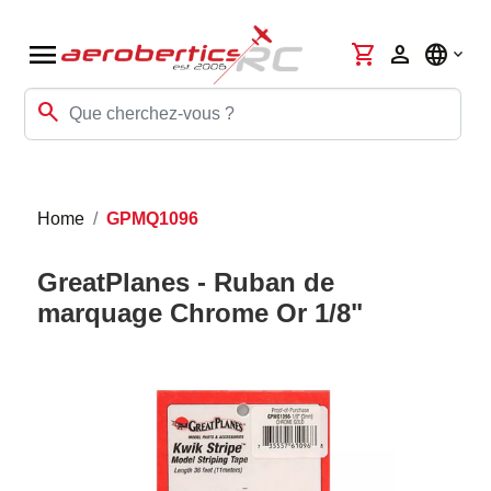
menu
shopping_cart
person
language
search
Home
GPMQ1096
GreatPlanes - Ruban de
marquage Chrome Or 1/8"