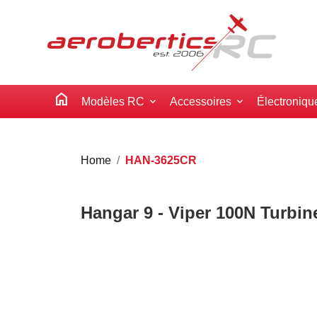
home
Modèles RC
Accessoires
Électroniqu
Home
HAN-3625CR
Hangar 9 - Viper 100N Turbine