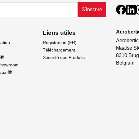
)
d'attaque au niveau du fuselage
S'inscrire
is
és de fibre de carbone
Aeroberti
Liens utiles
age à LED
Aerobertic
dation
Registration (FR)
Maalse St
Téléchargement
voler) - AVEC TRAIN RÉTRACTABLE
8310 Brug
🎁
Sécurité des Produits
Belgium
Showroom
aux 🎁
double paroi