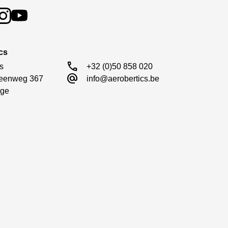
cs
call
s

+32 (0)50 858 020
alternate_email
eenweg 367

info@aerobertics.be
ge
