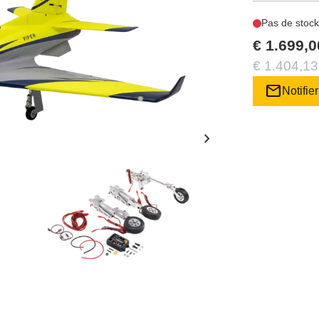
Pas de stock
€ 1.699,0
€ 1.404,13
mail
Notifier
chevron_right