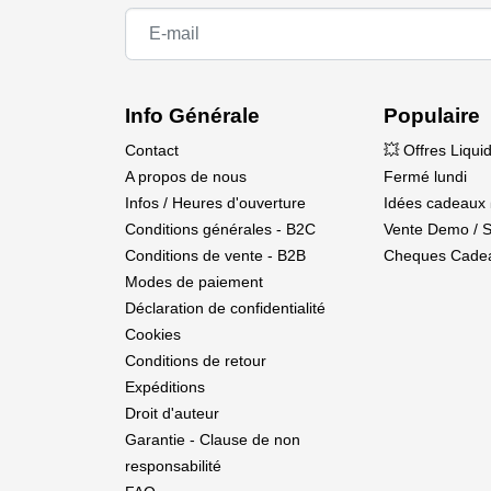
Moteur : turbine de classe 100 N (non fournie
Centre de gravité : 172 mm derrière le bord 
Équipement radio : 10 canaux minimum requ
Construction : Balsa et contreplaqué renforc
Volets : Oui
Info Générale
Populaire
Éclairage : feux de navigation et d'atterriss
Contact
💥 Offres Liqui
Niveau de compétence : Niveau 4 (Avancé)
A propos de nous
Fermé lundi
Niveau de finition : ARF (presque prêt à 
Infos / Heures d'ouverture
Idées cadeaux 
Conditions générales - B2C
Vente Demo / 
Contenu de la boîte
Conditions de vente - B2B
Cheques Cade
Hangar 9® Viper 100N Turbine Jet ARF
Modes de paiement
Train d'atterrissage électrique
Déclaration de confidentialité
Manuel du produit
Cookies
Réservoir de carburant
Conditions de retour
Tuyau d'échappement en acier inoxydable à 
Expéditions
Kit de visserie complet
Droit d'auteur
Garantie - Clause de non
Éléments requis pour l'assemblage
responsabilité