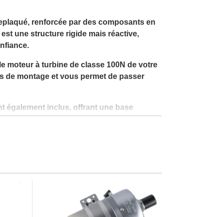
treplaqué, renforcée par des composants en
st une structure rigide mais réactive,
nfiance.
 le moteur à turbine de classe 100N de votre
mps de montage et vous permet de passer
t également inclus, offrant une base
N est aussi impressionnant au sol qu'en vol.