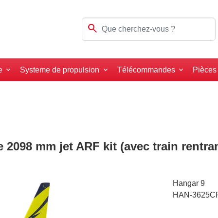
search
e
Systeme de propulsion
Télécommandes
Pièces
 2098 mm jet ARF kit (avec train rentra
Hangar 9
HAN-3625C