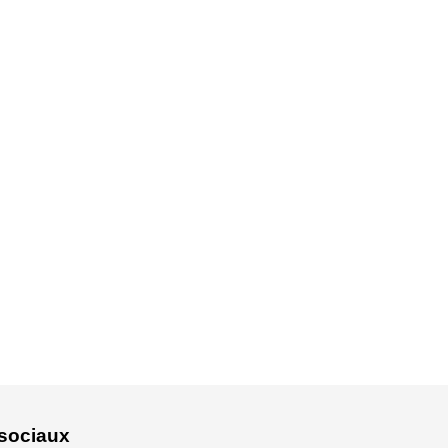
lus pour un aspect fidèle à l'original et une
r reste stable et réactif en toutes
sociaux