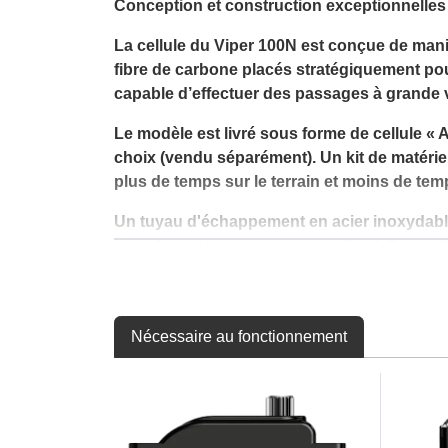
Conception et construction exceptionnelles
La cellule du Viper 100N est conçue de mani
fibre de carbone placés stratégiquement pour
capable d’effectuer des passages à grande v
Le modèle est livré sous forme de cellule « 
choix (vendu séparément). Un kit de matérie
plus de temps sur le terrain et moins de t
Un tuyau d'échappement en acier inoxydable 
complète et bien pensée pour l'installation d
Réalisme à l'échelle et expérience de pilota
Doté d'une livrée imprimée moderne et saisi
Nécessaire au fonctionnement
L'expérience de l'échelle est encore renforc
Un cockpit détaillé avec une figurine de pilot
Un tableau de bord en 3D détaillé
Des feux de navigation et d'atterrissage LED