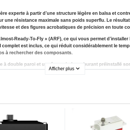
ère experte à partir d’une structure légère en balsa et con
 une résistance maximale sans poids superflu. Le résultat e
itesse et des figures acrobatiques de précision en toute co
Almost-Ready-To-Fly » (ARF), ce qui vous permet d’installer
l complet est inclus, ce qui réduit considérablement le te
emps à rechercher des composants.
à double paroi et un réservoir de carburant préinstallé son
expand_more
Afficher plus
e la turbine.
ge
ssante avec des détails de lignes de panneaux, le Viper 100
ée par :
e peinte
 fonctionnels