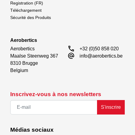
Registration (FR)
Téléchargement
Sécurité des Produits
Aerobertics
call
Aerobertics

+32 (0)50 858 020
alternate_email
Maalse Steenweg 367

info@aerobertics.be
8310 Brugge

Belgium
Inscrivez-vous à nos newsletters
S'inscrire
Médias sociaux