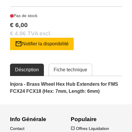
Pas de stock
€ 6,00
€ 4,96 TVA excl.
mail
Notifier la disponibilité
Déscription
Fiche technique
Injora - Brass Wheel Hex Hub Extenders for FMS
FCX24 FCX18 (Hex: 7mm, Length: 6mm)
Info Générale
Populaire
Contact
💥 Offres Liquidation