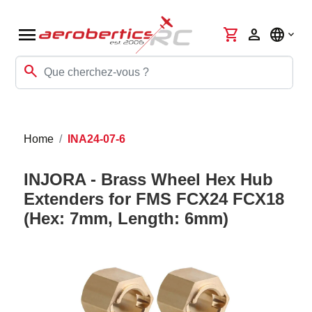
menu
shopping_cart
person
language
search
Home
INA24-07-6
INJORA - Brass Wheel Hex Hub
Extenders for FMS FCX24 FCX18
(Hex: 7mm, Length: 6mm)