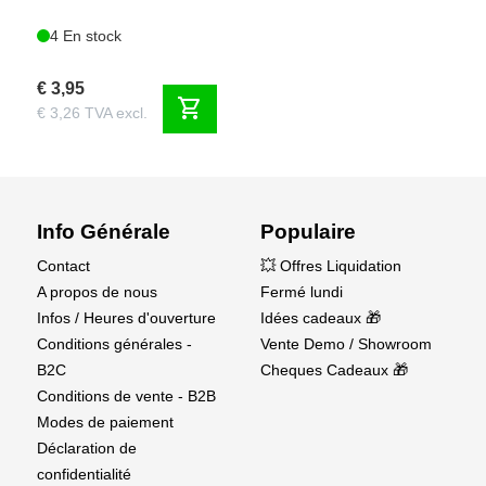
4 En stock
€ 3,95
shopping_cart
€ 3,26 TVA excl.
Info Générale
Populaire
Contact
💥 Offres Liquidation
A propos de nous
Fermé lundi
Infos / Heures d'ouverture
Idées cadeaux 🎁
Conditions générales -
Vente Demo / Showroom
B2C
Cheques Cadeaux 🎁
Conditions de vente - B2B
Modes de paiement
Déclaration de
confidentialité