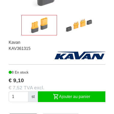
Kavan
KAV361315
8 En stock
€ 9,10
€ 7,52 TVA excl.
shopping_cart
st
Ajouter au panier