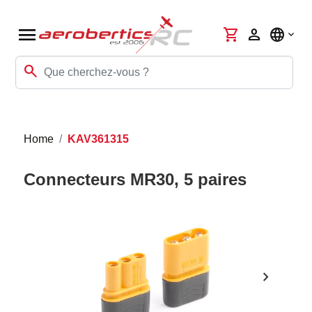
menu
shopping_cart
person
language
search
Home
KAV361315
Connecteurs MR30, 5 paires
chevron_right