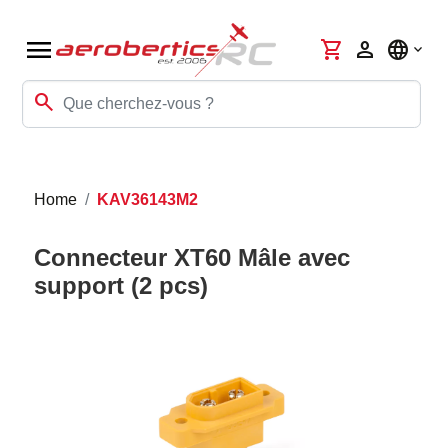
menu
shopping_cart
person
language
search
Home
KAV36143M2
Connecteur XT60 Mâle avec
support (2 pcs)