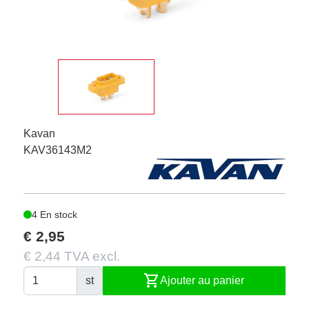
Kavan
KAV36143M2
4 En stock
€ 2,95
€ 2,44 TVA excl.
shopping_cart
st
Ajouter au panier