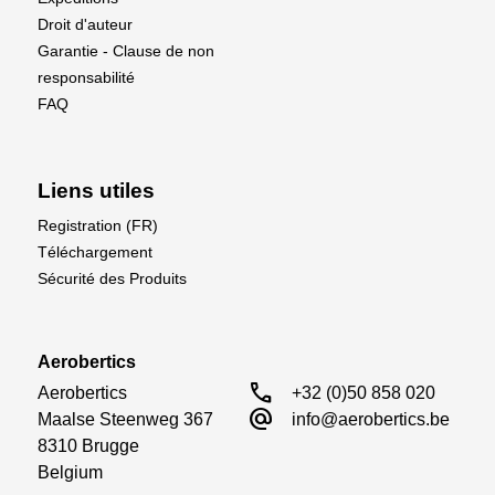
Droit d'auteur
Garantie - Clause de non
responsabilité
FAQ
Liens utiles
Registration (FR)
Téléchargement
Sécurité des Produits
Aerobertics
call
Aerobertics

+32 (0)50 858 020
alternate_email
Maalse Steenweg 367

info@aerobertics.be
8310 Brugge

Belgium