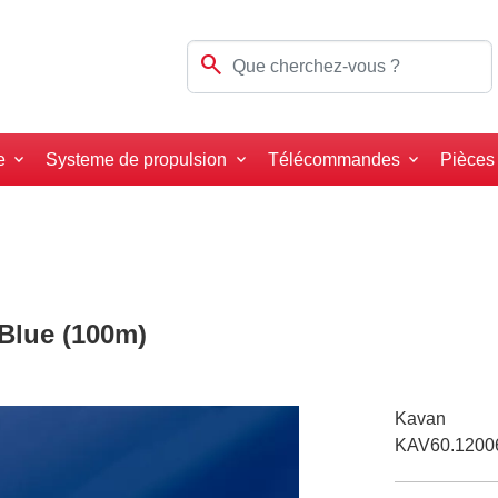
search
e
Systeme de propulsion
Télécommandes
Pièces
 Blue (100m)
Kavan
KAV60.1200