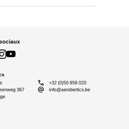
sociaux
cs
call
s

+32 (0)50 858 020
alternate_email
eenweg 367

info@aerobertics.be
ge
