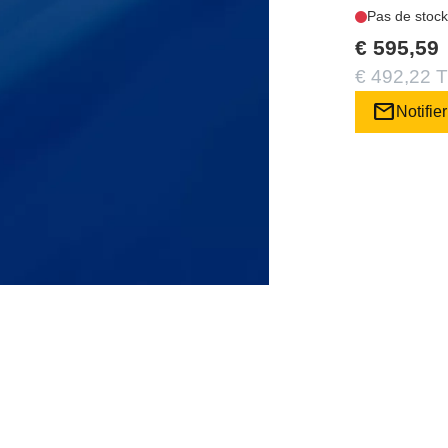
Pas de stock
€ 595,59
€ 492,22 T
mail
Notifier