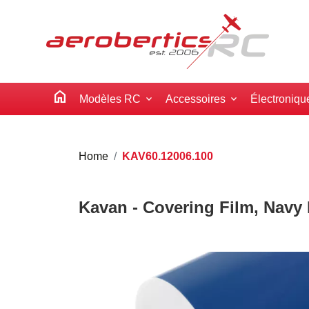
home
Modèles RC
Accessoires
Électroniqu
Home
KAV60.12006.100
Kavan - Covering Film, Navy