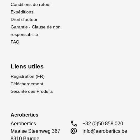
Conditions de retour
Expéditions
Droit d'auteur
Garantie - Clause de non
responsabilité
FAQ
Liens utiles
Registration (FR)
Téléchargement
Sécurité des Produits
Aerobertics
call
Aerobertics

+32 (0)50 858 020
alternate_email
Maalse Steenweg 367

info@aerobertics.be
8310 Brugge
