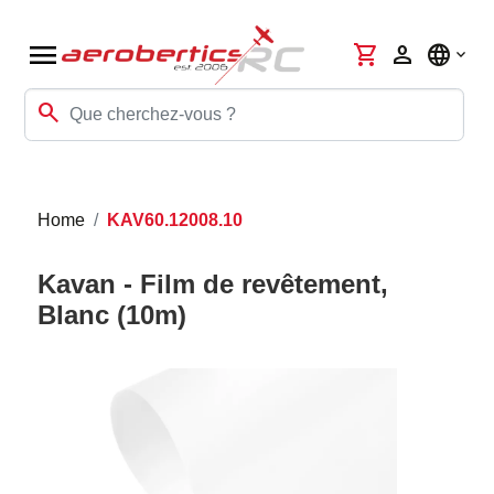
menu
shopping_cart
person
language
search
Home
KAV60.12008.10
Kavan - Film de revêtement,
Blanc (10m)