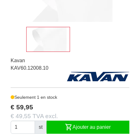
Kavan
KAV60.12008.10
Seulement 1 en stock
€ 59,95
€ 49,55 TVA excl.
shopping_cart
st
Ajouter au panier